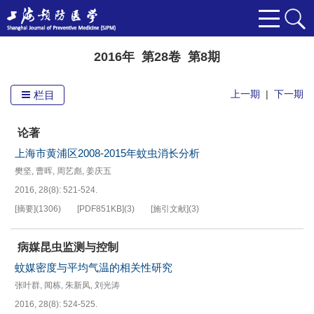
2016年 第28卷 第8期
上一期
|
下一期
栏目
论著
上海市黄浦区2008-2015年蚊虫消长分析
樊坚
,
曹晖
,
周艺彪
,
姜庆五
2016, 28(8): 521-524.
[摘要]
(
1306
)
[PDF
851KB
]
(
3
)
[施引文献]
(
3
)
病媒昆虫监测与控制
蚊媒密度与平均气温的相关性研究
张叶群
,
闻栋
,
朱新凤
,
刘光涛
2016, 28(8): 524-525.