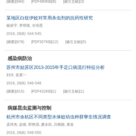
[摘要]
(
694
)
[PDF
480KB
]
(
8
)
[施引文献]
(
3
)
某地区白纹伊蚊对常用杀虫剂的抗药性研究
杨迎宇
,
李明珠
,
冷培恩
2016, 28(8): 544-545.
[摘要]
(
678
)
[PDF
307KB
]
(
12
)
[施引文献]
(
5
)
感染病防治
苏州市姑苏区2013-2015年手足口病流行特征分析
刘洋
,
袁寰一
2016, 28(8): 546-548.
[摘要]
(
615
)
[PDF
432KB
]
(
1
)
[施引文献]
(
1
)
病媒昆虫监测与控制
杭州市余杭区不同类型水体蚊幼虫种群孳生情况调查
孟祥杰
,
赵俊
,
郭艳强
,
虞永杭
,
吕晓丽
,
唐崟
2016, 28(8): 548-550.