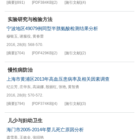
[摘要]
(
891
)
[PDF
384KB
]
(
2
)
[施引文献]
(
4
)
实验研究与检验方法
宁波地区49079例同型半胱氨酸检测结果分析
穆银玉
,
谢服役
,
黄春蕾
2016, 28(8): 568-570.
[摘要]
(
704
)
[PDF
429KB
]
(
2
)
[施引文献]
(
2
)
慢性病防治
上海市黄浦区2013年高血压患病率及相关因素调查
纪云芳
,
庄华东
,
高淑娜
,
殷丽红
,
张艳
,
黄智勇
2016, 28(8): 570-572.
[摘要]
(
794
)
[PDF
374KB
]
(
4
)
[施引文献]
(
3
)
儿少与妇幼卫生
海门市2005-2014年婴儿死亡原因分析
龚雪美
,
王效全
,
张绍艳