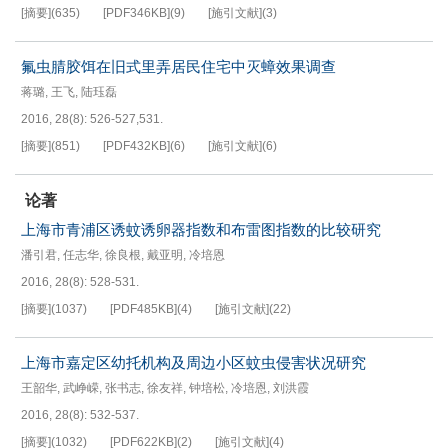
[摘要]
(
635
)
[PDF
346KB
]
(
9
)
[施引文献]
(
3
)
氟虫腈胶饵在旧式里弄居民住宅中灭蟑效果调查
蒋璐
,
王飞
,
陆珏磊
2016, 28(8): 526-527,531.
[摘要]
(
851
)
[PDF
432KB
]
(
6
)
[施引文献]
(
6
)
论著
上海市青浦区诱蚊诱卵器指数和布雷图指数的比较研究
潘引君
,
任志华
,
徐良根
,
戴亚明
,
冷培恩
2016, 28(8): 528-531.
[摘要]
(
1037
)
[PDF
485KB
]
(
4
)
[施引文献]
(
22
)
上海市嘉定区幼托机构及周边小区蚊虫侵害状况研究
王韶华
,
武峥嵘
,
张书志
,
徐友祥
,
钟培松
,
冷培恩
,
刘洪霞
2016, 28(8): 532-537.
[摘要]
(
1032
)
[PDF
622KB
]
(
2
)
[施引文献]
(
4
)