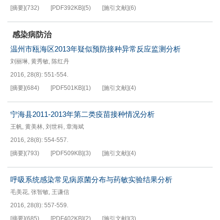
[摘要]
(
732
)
[PDF
392KB
]
(
5
)
[施引文献]
(
6
)
感染病防治
温州市瓯海区2013年疑似预防接种异常反应监测分析
刘丽琳
,
黄秀敏
,
陈红丹
2016, 28(8): 551-554.
[摘要]
(
684
)
[PDF
501KB
]
(
1
)
[施引文献]
(
4
)
宁海县2011-2013年第二类疫苗接种情况分析
王帆
,
黄美林
,
刘世科
,
章海斌
2016, 28(8): 554-557.
[摘要]
(
793
)
[PDF
509KB
]
(
3
)
[施引文献]
(
4
)
呼吸系统感染常见病原菌分布与药敏实验结果分析
毛美花
,
张智敏
,
王谦信
2016, 28(8): 557-559.
[摘要]
(
685
)
[PDF
402KB
]
(
2
)
[施引文献]
(
3
)