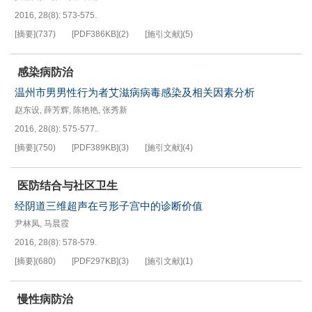
2016, 28(8): 573-575.
[摘要]
(
737
)
[PDF
386KB
]
(
2
)
[施引文献]
(
5
)
感染病防治
温州市男男性行为者艾滋病病毒感染及相关因素分析
赵东设
,
薛芳辉
,
陈艳艳
,
张秀新
2016, 28(8): 575-577.
[摘要]
(
750
)
[PDF
389KB
]
(
3
)
[施引文献]
(
4
)
医防结合与社区卫生
经阴道三维超声在弓形子宫中的诊断价值
尹林凤
,
马晨霞
2016, 28(8): 578-579.
[摘要]
(
680
)
[PDF
297KB
]
(
3
)
[施引文献]
(
1
)
慢性病防治