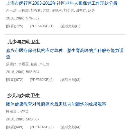
上海市闵行区2003-2012年社区老年人眼保健工作现状分析
严玉洁
,
王伟杰
,
彭春林
,
方红
,
许慧琳
,
刘奕男
,
田秀红
,
赵蓉
2016, 28(8): 579-582.
[摘要]
(
725
)
[PDF
540KB
]
(
1
)
[施引文献]
(
1
)
儿少与妇幼卫生
嘉兴市医疗保健机构应对单独二胎生育高峰的产科服务能力调
查
汤雪娟
,
李雁霞
,
赵蔚
,
卢江炜
2016, 28(8): 582-584.
[摘要]
(
672
)
[PDF
362KB
]
(
2
)
[施引文献]
(
3
)
少儿与妇幼卫生
团体健康教育对乳腺癌术后患肢功能锻炼的效果观察
顾丽英
,
冯静英
2016, 28(8): 585-587.
[摘要]
(
609
)
[PDF
414KB
]
(
2
)
[施引文献]
(
4
)