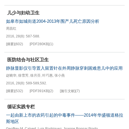
儿少与妇幼卫生
如皋市如城街道2004-2013年围产儿死亡原因分析
周昌红
2016, 28(8): 587-588.
[摘要]
(
602
)
[PDF
280KB
]
(
1
)
医防结合与社区卫生
静脉显影仪引导置入留置针在外周静脉穿刺困难患儿中的应用
赵晓华
,
徐雪芳
,
徐月芬
,
叶巧惠
,
张小燕
2016, 28(8): 589-589,592.
[摘要]
(
532
)
[PDF
391KB
]
(
2
)
[施引文献]
(
7
)
循证实践专栏
一起由新上市的农药引起的中毒事件——2014年华盛顿道格拉
斯地区
Geoffrey M. Calvert
,
Luis Rodriguez
,
Joanne Bonnar Prado