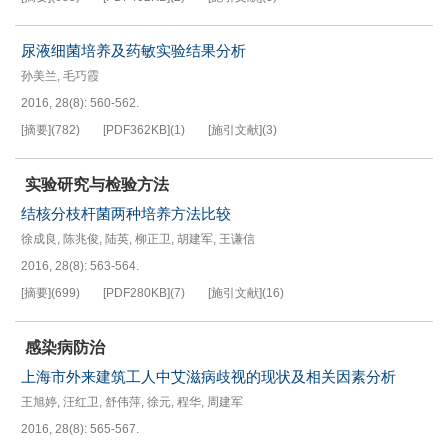
尿液细菌培养及药敏实验结果分析
孙美兰
,
毛巧霞
2016, 28(8): 560-562.
[摘要]
(
782
)
[PDF
362KB
]
(
1
)
[施引文献]
(
3
)
实验研究与检验方法
结核分枝杆菌两种培养方法比较
徐成良
,
陈兆俊
,
陆英
,
柳正卫
,
胡建军
,
王谦信
2016, 28(8): 563-564.
[摘要]
(
699
)
[PDF
280KB
]
(
7
)
[施引文献]
(
16
)
感染病防治
上海市外来建筑工人中艾滋病歧视的现状及相关因素分析
王旭婷
,
汪红卫
,
舒伟萍
,
徐元
,
程华
,
周建军
2016, 28(8): 565-567.