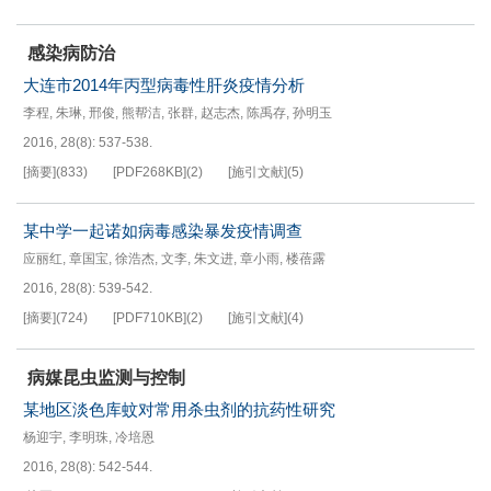
感染病防治
大连市2014年丙型病毒性肝炎疫情分析
李程
,
朱琳
,
邢俊
,
熊帮洁
,
张群
,
赵志杰
,
陈禹存
,
孙明玉
2016, 28(8): 537-538.
[摘要]
(
833
)
[PDF
268KB
]
(
2
)
[施引文献]
(
5
)
某中学一起诺如病毒感染暴发疫情调查
应丽红
,
章国宝
,
徐浩杰
,
文李
,
朱文进
,
章小雨
,
楼蓓露
2016, 28(8): 539-542.
[摘要]
(
724
)
[PDF
710KB
]
(
2
)
[施引文献]
(
4
)
病媒昆虫监测与控制
某地区淡色库蚊对常用杀虫剂的抗药性研究
杨迎宇
,
李明珠
,
冷培恩
2016, 28(8): 542-544.