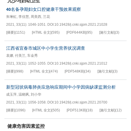
儿少与妇幼卫生
名备孕期妇女口腔健康干预效果观察
40
朱琳虹
,
李佳慧
,
周美西
,
兰花
2021, 33(11): 1046-1051.
DOI:
10.19428/j.cnki.sjpm.2021.21028
[摘要]
(
1151
)
[HTML 全文]
(
595
)
[PDF
644KB
]
(
95
)
[施引文献]
(
3
)
江西省宜春市城区中小学生营养状况调查
袁娜
,
付美兰
,
车金秀
2021, 33(11): 1052-1055.
DOI:
10.19428/j.cnki.sjpm.2021.21012
[摘要]
(
998
)
[HTML 全文]
(
474
)
[PDF
548KB
]
(
34
)
[施引文献]
(
3
)
新型冠状病毒肺炎应急响应期间中小学因病缺课监测分析
成玉萍
,
温晓飒
,
刘小华
2021, 33(11): 1056-1058.
DOI:
10.19428/j.cnki.sjpm.2021.20700
[摘要]
(
1096
)
[HTML 全文]
(
505
)
[PDF
513KB
]
(
18
)
[施引文献]
(
12
)
健康危害因素监控