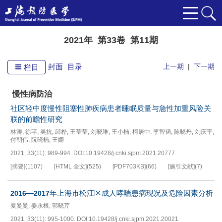
2021年 第33卷 第11期
封面
目录
上一期
|
下一期
栏目
慢性病防治
社区轻中度慢性阻塞性肺疾病患者睡眠质量与急性加重风险关
联的前瞻性研究
林涛
,
徐芊
,
吴抗
,
邱桦
,
王莹莹
,
刘晓琳
,
王小楠
,
柯居中
,
李智韬
,
陈晓丹
,
刘庆平
,
付朝伟
,
阮晓楠
,
王娜
2021, 33(11): 989-994.
DOI:
10.19428/j.cnki.sjpm.2021.20777
[摘要]
(
1107
)
[HTML 全文]
(
525
)
[PDF
703KB
]
(
66
)
[施引文献]
(
7
)
—
年上海市松江区成人哮喘患病现况及危险因素分析
2016
2017
夏曼曼
,
姜永根
,
郭晓芹
2021, 33(11): 995-1000.
DOI:
10.19428/j.cnki.sjpm.2021.20021