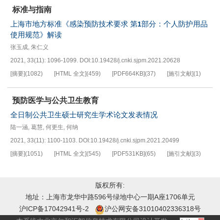
标准与指南
上海市地方标准《感染预防技术要求 第
部分：个人防护用品
1
使用规范》解读
张玉成
,
朱仁义
2021, 33(11): 1096-1099.
DOI:
10.19428/j.cnki.sjpm.2021.20628
[摘要]
(
1082
)
[HTML 全文]
(
459
)
[PDF
664KB
]
(
37
)
[施引文献]
(
1
)
预防医学与公共卫生教育
全日制公共卫生硕士研究生学术论文发表情况
陆一涵
,
葛慧
,
何更生
,
何纳
2021, 33(11): 1100-1103.
DOI:
10.19428/j.cnki.sjpm.2021.20499
[摘要]
(
1051
)
[HTML 全文]
(
545
)
[PDF
531KB
]
(
65
)
[施引文献]
(
3
)
版权所有:
地址：上海市龙华中路596号绿地中心一期A座1706单元
沪ICP备17042941号-2
沪公网安备31010402336318号