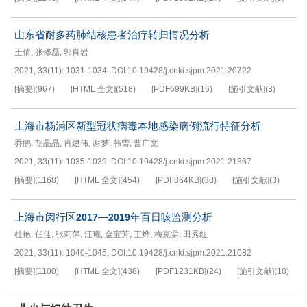
山东省耐多药肺结核患者治疗转归情况分析
王倩
,
张修磊
,
郭肖岩
2021, 33(11): 1031-1034.
DOI:
10.19428/j.cnki.sjpm.2021.20722
[摘要]
(
967
)
[HTML 全文]
(
518
)
[PDF
699KB
]
(
16
)
[施引文献]
(
3
)
上海市杨浦区新型冠状病毒本地感染病例流行特征分析
乔鹏
,
胡晶晶
,
肖建伟
,
谢梦
,
韩雪
,
曹广文
2021, 33(11): 1035-1039.
DOI:
10.19428/j.cnki.sjpm.2021.21367
[摘要]
(
1168
)
[HTML 全文]
(
454
)
[PDF
864KB
]
(
38
)
[施引文献]
(
3
)
上海市闵行区
—
年百日咳监测分析
2017
2019
杜艳
,
任佳
,
张莉萍
,
汪曦
,
金宝芳
,
王烨
,
梅克雯
,
田秀红
2021, 33(11): 1040-1045.
DOI:
10.19428/j.cnki.sjpm.2021.21082
[摘要]
(
1100
)
[HTML 全文]
(
438
)
[PDF
1231KB
]
(
24
)
[施引文献]
(
18
)