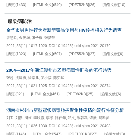
[摘要]
(
1433
)
[HTML 全文]
(
540
)
[PDF
752KB
]
(
26
)
[施引文献]
(
10
)
感染病防治
金华市男男性行为者新型毒品使用与
传播相关行为调查
HIV
唐慧玲
,
金屡华
,
张子根
,
张梦莹
2021, 33(11): 1017-1020.
DOI:
10.19428/j.cnki.sjpm.2021.20179
[摘要]
(
1323
)
[HTML 全文]
(
507
)
[PDF
552KB
]
(
27
)
[施引文献]
(
6
)
—
年浙江湖州市乙型病毒性肝炎的流行趋势
2004
2017
张超
,
沈建勇
,
徐秦儿
,
罗小福
,
陈奕晔
2021, 33(11): 1021-1025.
DOI:
10.19428/j.cnki.sjpm.2021.20374
[摘要]
(
921
)
[HTML 全文]
(
461
)
[PDF
982KB
]
(
25
)
[施引文献]
(
6
)
湖南省郴州市新型冠状病毒肺炎聚集性疫情的流行特征分析
刘卫
,
刘勋
,
周虹
,
李映霞
,
李频
,
陈伟华
,
郑文
,
朱韩武
,
谭徽
,
胡雅梦
2021, 33(11): 1026-1030.
DOI:
10.19428/j.cnki.sjpm.2021.20408
[摘要]
(
1146
)
[HTML 全文]
(
547
)
[PDF
1001KB
]
(
27
)
[施引文献]
(
3
)