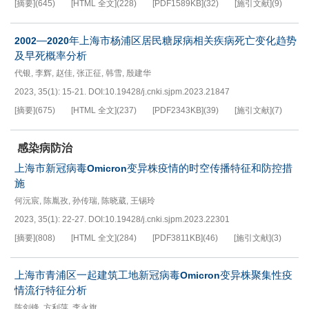
[摘要]
(
645
)
[HTML 全文]
(
228
)
[PDF
1589KB
]
(
32
)
[施引文献]
(
9
)
—
年上海市杨浦区居民糖尿病相关疾病死亡变化趋势
2002
2020
及早死概率分析
代银
,
李辉
,
赵佳
,
张正征
,
韩雪
,
殷建华
2023, 35(1): 15-21.
DOI:
10.19428/j.cnki.sjpm.2023.21847
[摘要]
(
675
)
[HTML 全文]
(
237
)
[PDF
2343KB
]
(
39
)
[施引文献]
(
7
)
感染病防治
上海市新冠病毒
变异株疫情的时空传播特征和防控措
Omicron
施
何沅宸
,
陈胤孜
,
孙传瑞
,
陈晓葳
,
王锡玲
2023, 35(1): 22-27.
DOI:
10.19428/j.cnki.sjpm.2023.22301
[摘要]
(
808
)
[HTML 全文]
(
284
)
[PDF
3811KB
]
(
46
)
[施引文献]
(
3
)
上海市青浦区一起建筑工地新冠病毒
变异株聚集性疫
Omicron
情流行特征分析
陈剑锋
,
方利萍
,
李永旗