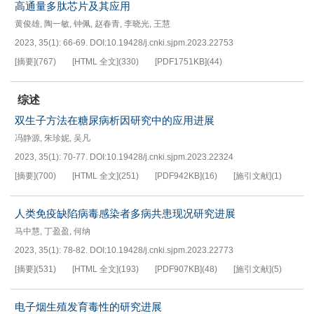
高通量多肽芯片及其应用
黄俊雄
,
陶一敏
,
钟佩
,
赵春青
,
李晓光
,
王慧
2023, 35(1): 66-69.
DOI:
10.19428/j.cnki.sjpm.2023.22753
[摘要]
(
767
)
[HTML 全文]
(
330
)
[PDF
1751KB
]
(
44
)
综述
双生子方法在糖尿病析因研究中的应用进展
冯静源
,
朱珍妮
,
吴凡
2023, 35(1): 70-77.
DOI:
10.19428/j.cnki.sjpm.2023.22324
[摘要]
(
700
)
[HTML 全文]
(
251
)
[PDF
942KB
]
(
16
)
[施引文献]
(
1
)
人类免疫缺陷病毒感染者多病共患现况研究进展
马中慧
,
丁盈盈
,
何纳
2023, 35(1): 78-82.
DOI:
10.19428/j.cnki.sjpm.2023.22773
[摘要]
(
531
)
[HTML 全文]
(
193
)
[PDF
907KB
]
(
48
)
[施引文献]
(
5
)
电子烟生殖发育毒性的研究进展