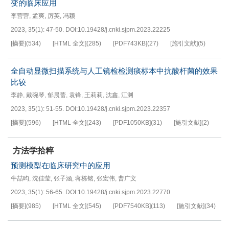
变的临床应用
李营营
,
孟爽
,
厉英
,
冯颖
2023, 35(1): 47-50.
DOI:
10.19428/j.cnki.sjpm.2023.22225
[摘要]
(
534
)
[HTML 全文]
(
285
)
[PDF
743KB
]
(
27
)
[施引文献]
(
5
)
全自动显微扫描系统与人工镜检检测痰标本中抗酸杆菌的效果
比较
李静
,
戴碗琴
,
郁晨蕾
,
袁锋
,
王莉莉
,
沈鑫
,
江渊
2023, 35(1): 51-55.
DOI:
10.19428/j.cnki.sjpm.2023.22357
[摘要]
(
596
)
[HTML 全文]
(
243
)
[PDF
1050KB
]
(
31
)
[施引文献]
(
2
)
方法学拾粹
预测模型在临床研究中的应用
牛喆昀
,
沈佳莹
,
张子涵
,
蒋栋铭
,
张宏伟
,
曹广文
2023, 35(1): 56-65.
DOI:
10.19428/j.cnki.sjpm.2023.22770
[摘要]
(
985
)
[HTML 全文]
(
545
)
[PDF
7540KB
]
(
113
)
[施引文献]
(
34
)