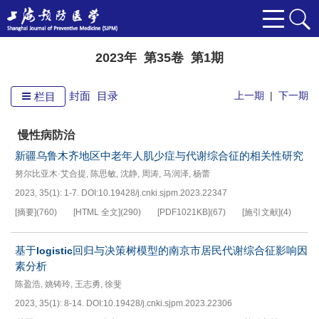
2023年 第35卷 第1期
封面
目录
上一期
|
下一期
栏目
慢性病防治
新疆乌鲁木齐地区中老年人肌少症与代谢综合征的相关性研究
努尔比亚木·艾合提
,
陈思敏
,
沈静
,
周涛
,
马润泽
,
杨蕾
2023, 35(1): 1-7.
DOI:
10.19428/j.cnki.sjpm.2023.22347
[摘要]
(
760
)
[HTML 全文]
(
290
)
[PDF
1021KB
]
(
67
)
[施引文献]
(
4
)
基于
回归与决策树模型的南京市居民代谢综合征影响因
logistic
素分析
陈盈浩
,
姚铸玲
,
王志勇
,
徐斐
2023, 35(1): 8-14.
DOI:
10.19428/j.cnki.sjpm.2023.22306