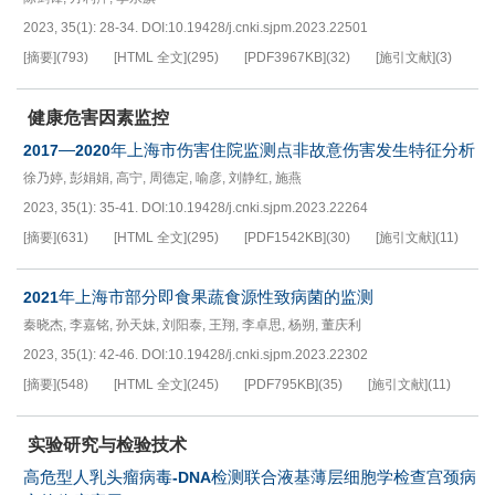
2023, 35(1): 28-34.
DOI:
10.19428/j.cnki.sjpm.2023.22501
[摘要]
(
793
)
[HTML 全文]
(
295
)
[PDF
3967KB
]
(
32
)
[施引文献]
(
3
)
健康危害因素监控
—
年上海市伤害住院监测点非故意伤害发生特征分析
2017
2020
徐乃婷
,
彭娟娟
,
高宁
,
周德定
,
喻彦
,
刘静红
,
施燕
2023, 35(1): 35-41.
DOI:
10.19428/j.cnki.sjpm.2023.22264
[摘要]
(
631
)
[HTML 全文]
(
295
)
[PDF
1542KB
]
(
30
)
[施引文献]
(
11
)
年上海市部分即食果蔬食源性致病菌的监测
2021
秦晓杰
,
李嘉铭
,
孙天妹
,
刘阳泰
,
王翔
,
李卓思
,
杨朔
,
董庆利
2023, 35(1): 42-46.
DOI:
10.19428/j.cnki.sjpm.2023.22302
[摘要]
(
548
)
[HTML 全文]
(
245
)
[PDF
795KB
]
(
35
)
[施引文献]
(
11
)
实验研究与检验技术
高危型人乳头瘤病毒
检测联合液基薄层细胞学检查宫颈病
-DNA