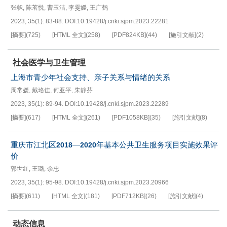
张帜
,
陈茗悦
,
曹玉洁
,
李雯媛
,
王广鹤
2023, 35(1): 83-88.
DOI:
10.19428/j.cnki.sjpm.2023.22281
[摘要]
(
725
)
[HTML 全文]
(
258
)
[PDF
824KB
]
(
44
)
[施引文献]
(
2
)
社会医学与卫生管理
上海市青少年社会支持、亲子关系与情绪的关系
周常媛
,
戴珞佳
,
何亚平
,
朱静芬
2023, 35(1): 89-94.
DOI:
10.19428/j.cnki.sjpm.2023.22289
[摘要]
(
617
)
[HTML 全文]
(
261
)
[PDF
1058KB
]
(
35
)
[施引文献]
(
8
)
重庆市江北区
—
年基本公共卫生服务项目实施效果评
2018
2020
价
郭世红
,
王璐
,
余忠
2023, 35(1): 95-98.
DOI:
10.19428/j.cnki.sjpm.2023.20966
[摘要]
(
611
)
[HTML 全文]
(
181
)
[PDF
712KB
]
(
26
)
[施引文献]
(
4
)
动态信息