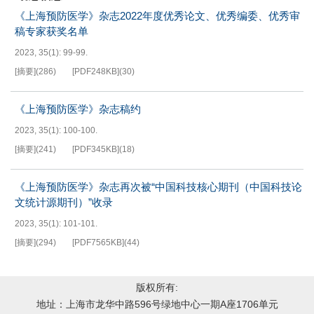
《上海预防医学》杂志2022年度优秀论文、优秀编委、优秀审
稿专家获奖名单
2023, 35(1): 99-99.
[摘要]
(
286
)
[PDF
248KB
]
(
30
)
《上海预防医学》杂志稿约
2023, 35(1): 100-100.
[摘要]
(
241
)
[PDF
345KB
]
(
18
)
《上海预防医学》杂志再次被“中国科技核心期刊（中国科技论
文统计源期刊）”收录
2023, 35(1): 101-101.
[摘要]
(
294
)
[PDF
7565KB
]
(
44
)
版权所有:
地址：上海市龙华中路596号绿地中心一期A座1706单元