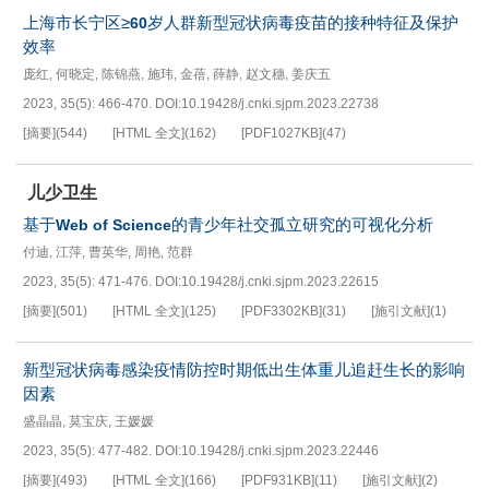
上海市长宁区≥
岁人群新型冠状病毒疫苗的接种特征及保护
60
效率
庞红
,
何晓定
,
陈锦燕
,
施玮
,
金蓓
,
薛静
,
赵文穗
,
姜庆五
2023, 35(5): 466-470.
DOI:
10.19428/j.cnki.sjpm.2023.22738
[摘要]
(
544
)
[HTML 全文]
(
162
)
[PDF
1027KB
]
(
47
)
儿少卫生
基于
的青少年社交孤立研究的可视化分析
Web of Science
付迪
,
江萍
,
曹英华
,
周艳
,
范群
2023, 35(5): 471-476.
DOI:
10.19428/j.cnki.sjpm.2023.22615
[摘要]
(
501
)
[HTML 全文]
(
125
)
[PDF
3302KB
]
(
31
)
[施引文献]
(
1
)
新型冠状病毒感染疫情防控时期低出生体重儿追赶生长的影响
因素
盛晶晶
,
莫宝庆
,
王媛媛
2023, 35(5): 477-482.
DOI:
10.19428/j.cnki.sjpm.2023.22446
[摘要]
(
493
)
[HTML 全文]
(
166
)
[PDF
931KB
]
(
11
)
[施引文献]
(
2
)