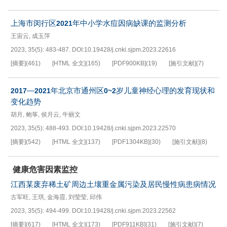
上海市闵行区
年中小学水痘因病缺课的监测分析
2021
王宙云
,
成玉萍
2023, 35(5): 483-487.
DOI:
10.19428/j.cnki.sjpm.2023.22616
[摘要]
(
461
)
[HTML 全文]
(
165
)
[PDF
900KB
]
(
19
)
[施引文献]
(
7
)
—
年北京市通州区
岁儿童神经心理的发育现状和
2017
2021
0~2
变化趋势
胡月
,
鲍筝
,
侯月云
,
牛丽文
2023, 35(5): 488-493.
DOI:
10.19428/j.cnki.sjpm.2023.22570
[摘要]
(
542
)
[HTML 全文]
(
137
)
[PDF
1304KB
]
(
30
)
[施引文献]
(
8
)
健康危害因素监控
江西某废弃稀土矿周边土壤重金属污染及居民慢性病患病情况
古军旺
,
王琪
,
金海霞
,
刘莹莹
,
邱伟
2023, 35(5): 494-499.
DOI:
10.19428/j.cnki.sjpm.2023.22562
[摘要]
(
617
)
[HTML 全文]
(
173
)
[PDF
911KB
]
(
31
)
[施引文献]
(
7
)