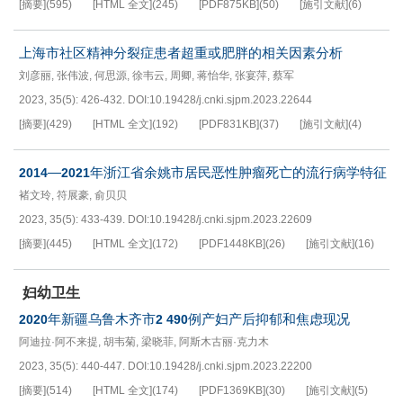
[摘要]
(
595
)
[HTML 全文]
(
245
)
[PDF
875KB
]
(
50
)
[施引文献]
(
6
)
上海市社区精神分裂症患者超重或肥胖的相关因素分析
刘彦丽
,
张伟波
,
何思源
,
徐韦云
,
周卿
,
蒋怡华
,
张宴萍
,
蔡军
2023, 35(5): 426-432.
DOI:
10.19428/j.cnki.sjpm.2023.22644
[摘要]
(
429
)
[HTML 全文]
(
192
)
[PDF
831KB
]
(
37
)
[施引文献]
(
4
)
—
年浙江省余姚市居民恶性肿瘤死亡的流行病学特征
2014
2021
褚文玲
,
符展豪
,
俞贝贝
2023, 35(5): 433-439.
DOI:
10.19428/j.cnki.sjpm.2023.22609
[摘要]
(
445
)
[HTML 全文]
(
172
)
[PDF
1448KB
]
(
26
)
[施引文献]
(
16
)
妇幼卫生
年新疆乌鲁木齐市
例产妇产后抑郁和焦虑现况
2020
2 490
阿迪拉·阿不来提
,
胡韦菊
,
梁晓菲
,
阿斯木古丽·克力木
2023, 35(5): 440-447.
DOI:
10.19428/j.cnki.sjpm.2023.22200
[摘要]
(
514
)
[HTML 全文]
(
174
)
[PDF
1369KB
]
(
30
)
[施引文献]
(
5
)