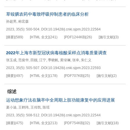
草铵膦农药中毒致呼吸抑制患者的临床分析
孙超男
,
称宏森
2023, 35(5): 500-504.
DOI:
10.19428/j.cnki.sjpm.2023.22564
[摘要]
(
589
)
[HTML 全文]
(
241
)
[PDF
1244KB
]
(
26
)
[施引文献]
(
3
)
年上海市新型冠状病毒核酸采样点消毒质量调查
2022
张玉成
,
范俊华
,
田靓
,
江宁
,
季晓帆
,
黄绿斓
,
张幸
,
朱仁义
2023, 35(5): 505-507.
DOI:
10.19428/j.cnki.sjpm.2023.22593
[摘要]
(
497
)
[HTML 全文]
(
178
)
[PDF
707KB
]
(
25
)
[施引文献]
(
2
)
综述
运动想象疗法在脑卒中全周期上肢功能康复中的应用进展
夏小迪
,
王鹤玮
,
王传凯
,
陈瑶
2023, 35(5): 508-512.
DOI:
10.19428/j.cnki.sjpm.2023.22544
[摘要]
(
475
)
[HTML 全文]
(
213
)
[PDF
754KB
]
(
32
)
[施引文献]
(
18
)