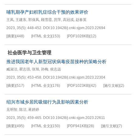
哺乳期孕产妇积乳症综合干预的效果评价
王凤
,
王建东
,
郭保凤
,
顾雪霞
,
厉萍
,
高冠戎
,
赵春英
2023, 35(5): 448-452.
DOI:
10.19428/j.cnki.sjpm.2023.22694
[摘要]
(
448
)
[HTML 全文]
(
153
)
[PDF
1028KB
]
(
12
)
社会医学与卫生管理
推进我国老年人新型冠状病毒疫苗接种的策略分析
臧淑洁
,
瞿志强
,
张旭
,
孙梅
,
侯志远
2023, 35(5): 453-458.
DOI:
10.19428/j.cnki.sjpm.2023.22304
[摘要]
(
517
)
[HTML 全文]
(
176
)
[PDF
1023KB
]
(
42
)
[施引文献]
(
2
)
绍兴市城乡居民吸烟行为及影响因素分析
见明智
,
陈洁
,
蒋婷婷
2023, 35(5): 459-465.
DOI:
10.19428/j.cnki.sjpm.2023.22611
[摘要]
(
495
)
[HTML 全文]
(
150
)
[PDF
941KB
]
(
28
)
[施引文献]
(
7
)