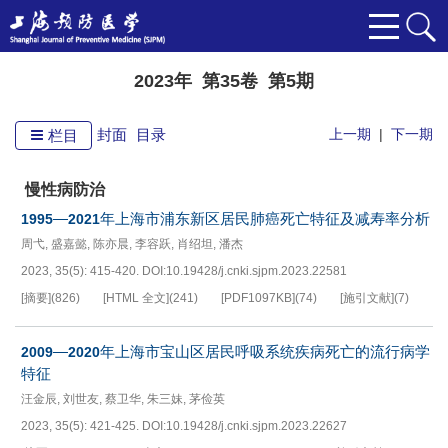
2023年 第35卷 第5期
封面
目录
上一期
|
下一期
栏目
慢性病防治
—
年上海市浦东新区居民肺癌死亡特征及减寿率分析
1995
2021
周弋
,
盛嘉懿
,
陈亦晨
,
李容跃
,
肖绍坦
,
潘杰
2023, 35(5): 415-420.
DOI:
10.19428/j.cnki.sjpm.2023.22581
[摘要]
(
826
)
[HTML 全文]
(
241
)
[PDF
1097KB
]
(
74
)
[施引文献]
(
7
)
—
年上海市宝山区居民呼吸系统疾病死亡的流行病学
2009
2020
特征
汪金辰
,
刘世友
,
蔡卫华
,
朱三妹
,
茅俭英
2023, 35(5): 421-425.
DOI:
10.19428/j.cnki.sjpm.2023.22627