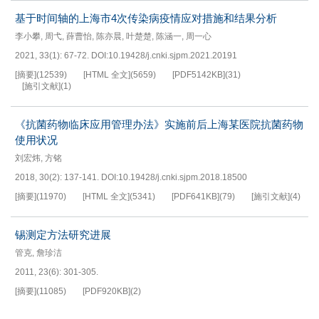
基于时间轴的上海市4次传染病疫情应对措施和结果分析
李小攀
,
周弋
,
薛曹怡
,
陈亦晨
,
叶楚楚
,
陈涵一
,
周一心
2021, 33(1): 67-72.
DOI:
10.19428/j.cnki.sjpm.2021.20191
[摘要]
(
12539
)
[HTML 全文]
(
5659
)
[PDF
5142KB
]
(
31
)
[施引文献]
(
1
)
《抗菌药物临床应用管理办法》实施前后上海某医院抗菌药物
使用状况
刘宏炜
,
方铭
2018, 30(2): 137-141.
DOI:
10.19428/j.cnki.sjpm.2018.18500
[摘要]
(
11970
)
[HTML 全文]
(
5341
)
[PDF
641KB
]
(
79
)
[施引文献]
(
4
)
锡测定方法研究进展
管克
,
詹珍洁
2011, 23(6): 301-305.
[摘要]
(
11085
)
[PDF
920KB
]
(
2
)