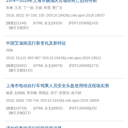
1974—2015年上海市杨浦区宫颈癌死亡趋势分析
朱琳
,
王灵
,
丁一波
,
王硕
,
韩雪
,
曹广文
2018, 30(2): 97-100, 105.
DOI:
10.19428/j.cnki.sjpm.2018.18557
[摘要]
(
21148
)
[HTML 全文]
(
9329
)
[PDF
1320KB
]
(
143
)
[施引文献]
(
5
)
中国艾滋病流行新变化及新特征
何纳
2019, 31(12): 963-967.
DOI:
10.19428/j.cnki.sjpm.2019.19912
[摘要]
(
20402
)
[HTML 全文]
(
8679
)
[PDF
1260KB
]
(
273
)
[施引文献]
(
142
)
上海市电动自行车驾乘人员安全头盔使用情况现场实测
喻彦
,
彭娟娟
,
李庆峰
,
周德定
,
高宁
,
苏慧佳
,
徐乃婷
2018, 30(9): 730-734.
DOI:
10.19428/j.cnki.sjpm.2018.18804
[摘要]
(
19759
)
[HTML 全文]
(
8955
)
[PDF
1360KB
]
(
26
)
[施引文献]
(
12
)