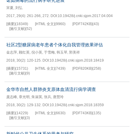
诺如病毒的流行病学研究进展
宋夏
,
刘弘
2017, 29(4): 261-266, 272.
DOI:
10.19428/j.cnki.sjpm.2017.04.004
[摘要]
(
18349
)
[HTML 全文]
(
9960
)
[PDF
742KB
]
(
43
)
[施引文献]
(
52
)
社区2型糖尿病老年患者个体化自我管理效果评估
金志萍
,
顾红英
,
倪小英
,
于雪梅
,
韩玉琴
,
郭美祥
2018, 30(2): 120-125.
DOI:
10.19428/j.cnki.sjpm.2018.18419
[摘要]
(
15731
)
[HTML 全文]
(
7439
)
[PDF
820KB
]
(
258
)
[施引文献]
(
9
)
金华市自然人群肺炎支原体血清流行病学调查
庞志峰
,
章光明
,
朱淑英
,
张兵
,
唐慧玲
2018, 30(2): 129-132.
DOI:
10.19428/j.cnki.sjpm.2018.18359
[摘要]
(
14229
)
[HTML 全文]
(
6630
)
[PDF
743KB
]
(
135
)
[施引文献]
(
3
)
新时代公共卫生体系的思考与研究