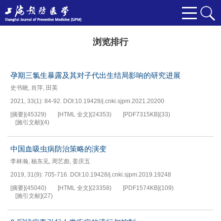
浏览排行
孕期三氯生暴露及其对子代出生结局影响的研究进展
史书晓
,
肖萍
,
田英
2021, 33(1): 84-92.
DOI:
10.19428/j.cnki.sjpm.2021.20200
[摘要]
(
45329
)
[HTML 全文]
(
24353
)
[PDF
7315KB
]
(
33
)
[施引文献]
(
4
)
中国血吸虫病防治策略的演变
李林瀚
,
杨东见
,
周艺彪
,
姜庆五
2019, 31(9): 705-716.
DOI:
10.19428/j.cnki.sjpm.2019.19248
[摘要]
(
45040
)
[HTML 全文]
(
23358
)
[PDF
1574KB
]
(
109
)
[施引文献]
(
27
)