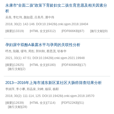
永康市“全面二孩”政策下育龄妇女二孩生育意愿及相关因素分
析
吴燕
,
李红玮
,
颜如霞
,
吕美丹
,
潘中伟
2018, 30(2): 142-146.
DOI:
10.19428/j.cnki.sjpm.2018.18404
[摘要]
(
13319
)
[HTML 全文]
(
6312
)
[PDF
666KB
]
(
87
)
[施引文献]
(
9
)
孕妇尿中双酚A暴露水平与孕周的关联性分析
呼杰
,
陆颖
,
缪玮
,
周彤
,
郭剑秋
,
蔡恩茂
,
邬春华
2021, 33(1): 47-51.
DOI:
10.19428/j.cnki.sjpm.2021.19948
[摘要]
(
12825
)
[HTML 全文]
(
6180
)
[PDF
4068KB
]
(
17
)
[施引文献]
(
2
)
2013—2016年上海市浦东新区某社区大肠癌筛查结果分析
李娟萍
,
李小攀
,
郑晶泉
,
刘峥
,
杨琛
,
杨郗
2018, 30(2): 111-114, 125.
DOI:
10.19428/j.cnki.sjpm.2018.18570
[摘要]
(
12639
)
[HTML 全文]
(
7114
)
[PDF
522KB
]
(
51
)
[施引文献]
(
28
)