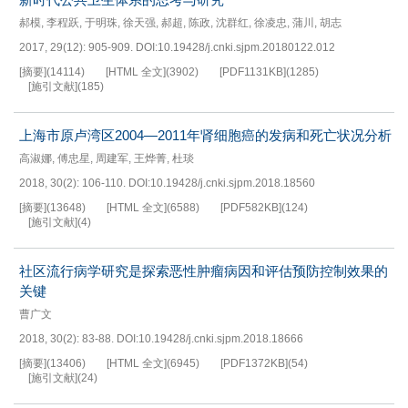
郝模
,
李程跃
,
于明珠
,
徐天强
,
郝超
,
陈政
,
沈群红
,
徐凌忠
,
蒲川
,
胡志
2017, 29(12): 905-909.
DOI:
10.19428/j.cnki.sjpm.20180122.012
[摘要]
(
14114
)
[HTML 全文]
(
3902
)
[PDF
1131KB
]
(
1285
)
[施引文献]
(
185
)
上海市原卢湾区2004—2011年肾细胞癌的发病和死亡状况分析
高淑娜
,
傅忠星
,
周建军
,
王烨菁
,
杜琰
2018, 30(2): 106-110.
DOI:
10.19428/j.cnki.sjpm.2018.18560
[摘要]
(
13648
)
[HTML 全文]
(
6588
)
[PDF
582KB
]
(
124
)
[施引文献]
(
4
)
社区流行病学研究是探索恶性肿瘤病因和评估预防控制效果的
关键
曹广文
2018, 30(2): 83-88.
DOI:
10.19428/j.cnki.sjpm.2018.18666
[摘要]
(
13406
)
[HTML 全文]
(
6945
)
[PDF
1372KB
]
(
54
)
[施引文献]
(
24
)