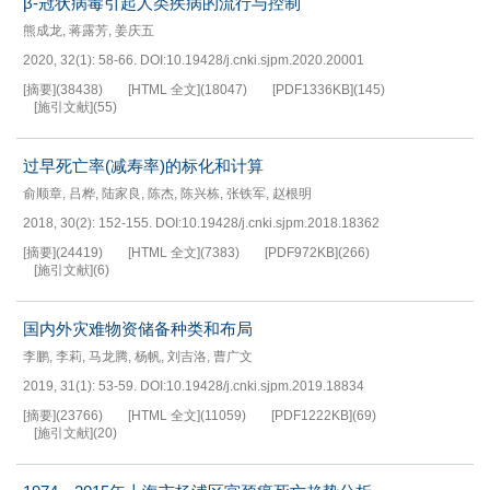
β-冠状病毒引起人类疾病的流行与控制
熊成龙
,
蒋露芳
,
姜庆五
2020, 32(1): 58-66.
DOI:
10.19428/j.cnki.sjpm.2020.20001
[摘要]
(
38438
)
[HTML 全文]
(
18047
)
[PDF
1336KB
]
(
145
)
[施引文献]
(
55
)
过早死亡率(减寿率)的标化和计算
俞顺章
,
吕桦
,
陆家良
,
陈杰
,
陈兴栋
,
张铁军
,
赵根明
2018, 30(2): 152-155.
DOI:
10.19428/j.cnki.sjpm.2018.18362
[摘要]
(
24419
)
[HTML 全文]
(
7383
)
[PDF
972KB
]
(
266
)
[施引文献]
(
6
)
国内外灾难物资储备种类和布局
李鹏
,
李莉
,
马龙腾
,
杨帆
,
刘吉洛
,
曹广文
2019, 31(1): 53-59.
DOI:
10.19428/j.cnki.sjpm.2019.18834
[摘要]
(
23766
)
[HTML 全文]
(
11059
)
[PDF
1222KB
]
(
69
)
[施引文献]
(
20
)