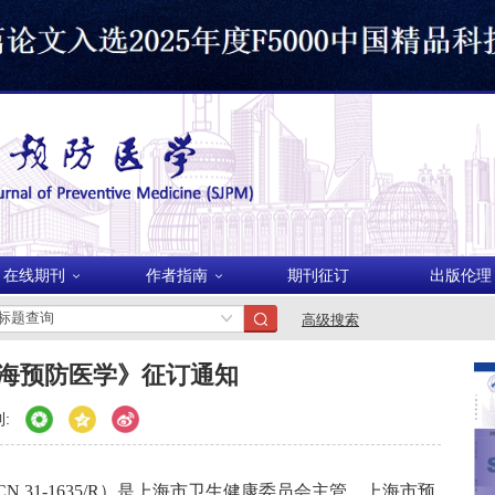
美国
在线期刊
作者指南
期刊征订
出版伦理
波兰
高级搜索
上海预防医学》征订通知
:
CN 31-1635/R
）是上海市卫生健康委员会主管、上海市预