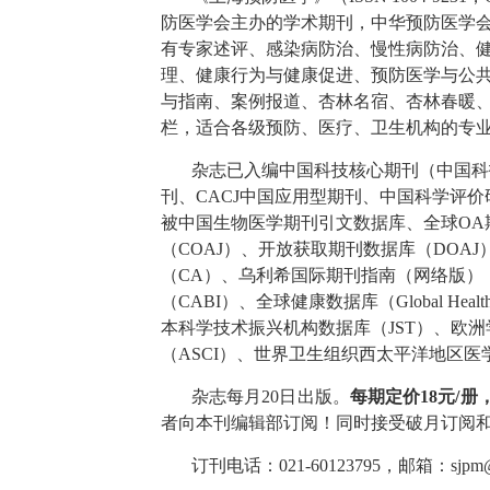
防医学会主办的学术期刊，中华预防医学
有专家述评、感染病防治、慢性病防治、
理、健康行为与健康促进、预防医学与公
与指南、案例报道、杏林名宿、杏林春暖
栏，适合各级预防、医疗、卫生机构的专
杂志已入编中国科技核心期刊（中国科
刊、CACJ中国应用型期刊、中国科学评价
被中国生物医学期刊引文数据库、全球OA
（COAJ）、开放获取期刊数据库（DOAJ）
（CA）、乌利希国际期刊指南（网络版）（Ul
（CABI）、全球健康数据库（Global Health
本科学技术振兴机构数据库（JST）、欧洲学
（ASCI）、世界卫生组织西太平洋地区医
杂志每月
20
日出版。
每期定价
18
元
/
册
者向本刊编辑部订阅！
同时接受破月订阅
订刊电话：
021-60123795
，邮箱：
sjpm