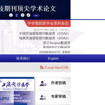
预防医学与卫生学高质量科技期刊
中国科技核心期刊（中国科技论文统计源期刊）
CACJ中国应用型核心期刊
1
2
3
4
中国科学评价研究中心（RCCSE）源期刊
中国生物医学期刊引文数据库
中华预防医学会系列杂志
全球OA期刊索引（OAJ）
中国开放获取期刊数据库（COAJ）
瑞典开放获取期刊数据库（DOAJ）
荷兰Scopus数据库
美国EBSCO数据库
美国化学文摘数据库（CA）
2026年08月07日
星期
五
乌利希国际期刊指南（网络版）（Ulrich's Web）
英国国际农业与生物科学研究中心数据库（CABI）
联系我们
English
英国全球健康数据库（Global Health）
哥白尼索引期刊数据库（ICI World of Journals）
E-mail Alert订阅
日本科学技术振兴机构数据库（JST）
欧洲学术出版中心数据库（EuroPub）
亚洲科学引文索引（ASCI）
作者投稿
世界卫生组织西太平洋地区医学索引（WPRIM）
预防医学与卫生学高质量科技期刊
中国科技核心期刊（中国科技论文统计源期刊）
专家审稿
CACJ中国应用型核心期刊
中国科学评价研究中心（RCCSE）源期刊