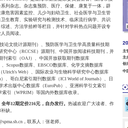
会系列杂志。杂志集预防、医疗、保健、康复于一体，辟
健康危害因素监控、儿少与妇幼卫生、社会医学与卫生管
共卫生教育、实验研究与检测技术、临床流行病学、共识
、综述、方法学拾粹等栏目，并针对学科热点问题开设专
业人员阅读。
2
技论文统计源期刊）、预防医学与卫生学高质量科技期
美国
研究中心（RCCSE）源期刊、中国开放阅读科技期刊，并
主
主
期刊索引（OAJ）、中国开放获取期刊数据库
波兰
创
、Scopus数据库、EBSCO数据库、化学文摘数据库
中
rich's Web）、国际农业与生物科学研究中心数据库
）、哥白尼索引期刊数据库（ICI World of Journals）、日
术出版中心数据库（EuroPub）、亚洲科学引文索引
学索引（WPRIM）等国内外数据库收录。
，全年
12
期定价
216
元，自办发行。
热诚欢迎广大读者、作
和补缺。
@spma.sh.cn
，联系人：张老师。