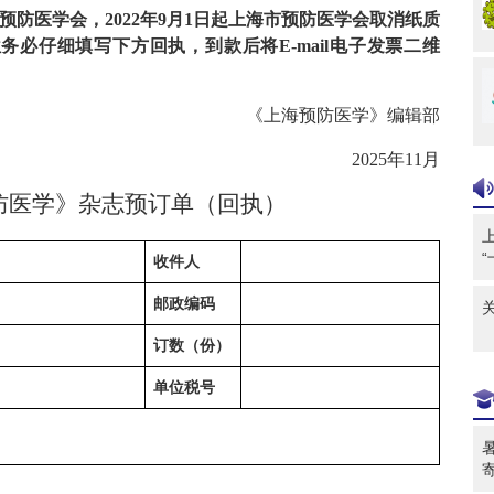
预防医学会，
2022
年
9
月
1
日起上海市预防医学会取消纸质
位务必仔细填写下方回执，到款后将
E-mail
电子发票二维
《上海预防医学》编辑部
2025
年
11
月
预防医学》杂志预订单（回执）
收件人
邮政编码
订数（份）
单位税号