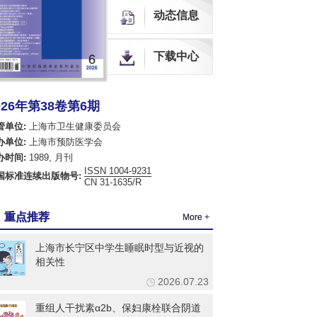
中国生物医学期刊引文数据库
动态信息
全球OA期刊索引（OAJ）
中国开放获取期刊数据库（COAJ）
下载中心
瑞典开放获取期刊数据库（DOAJ）
荷兰Scopus数据库
美国EBSCO数据库
美国化学文摘数据库（CA）
026年第38卷第6期
乌利希国际期刊指南（网络版）（Ulrich's Web）
管单位:
上海市卫生健康委员会
英国国际农业与生物科学研究中心数据库（CABI）
英国全球健康数据库（Global Health）
办单位:
上海市预防医学会
哥白尼索引期刊数据库（ICI World of Journals）
办时间:
1989, 月刊
日本科学技术振兴机构数据库（JST）
ISSN 1004-9231
国标准连续出版物号:
CN 31-1635/R
欧洲学术出版中心数据库（EuroPub）
亚洲科学引文索引（ASCI）
世界卫生组织西太平洋地区医学索引（WPRIM）
重点推荐
More +
上海市长宁区中学生睡眠时型与近视的
相关性
2026.07.23
重组人干扰素α2b、保妇康栓联合阴道