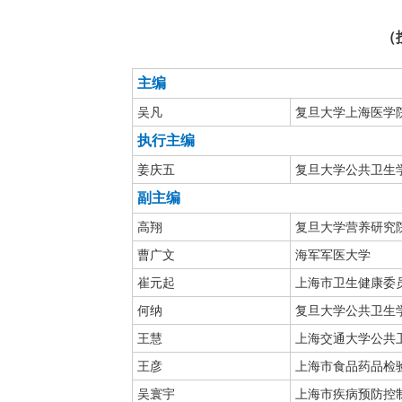
（
主编
吴
凡
复旦大学上海医学
执行主编
姜庆五
复旦大学公共卫生
副主编
高翔
复旦大学营养研究
曹广文
海军军医大学
崔元起
上海市卫生健康委
何纳
复旦大学公共卫生
王慧
上海交通大学公共
王彦
上海市食品药品检
吴寰宇
上海市疾病预防控