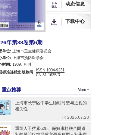
中国科学评价研究中心（RCCSE）源期刊
动态信息
中国生物医学期刊引文数据库
全球OA期刊索引（OAJ）
中国开放获取期刊数据库（COAJ）
下载中心
瑞典开放获取期刊数据库（DOAJ）
荷兰Scopus数据库
美国EBSCO数据库
026年第38卷第6期
美国化学文摘数据库（CA）
乌利希国际期刊指南（网络版）（Ulrich's Web）
管单位:
上海市卫生健康委员会
英国国际农业与生物科学研究中心数据库（CABI）
办单位:
上海市预防医学会
英国全球健康数据库（Global Health）
办时间:
1989, 月刊
哥白尼索引期刊数据库（ICI World of Journals）
ISSN 1004-9231
国标准连续出版物号:
日本科学技术振兴机构数据库（JST）
CN 31-1635/R
欧洲学术出版中心数据库（EuroPub）
亚洲科学引文索引（ASCI）
重点推荐
More +
世界卫生组织西太平洋地区医学索引（WPRIM）
上海市长宁区中学生睡眠时型与近视的
相关性
2026.07.23
重组人干扰素α2b、保妇康栓联合阴道
乳酸菌治疗绝经后宫颈高危型人乳头瘤