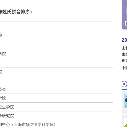
按姓氏拼音排序）
院
2
美国
主
学院
主
创
波兰
中
院
员会
学院
卫生学院
验研究院
制中心（上海市预防医学科学院）