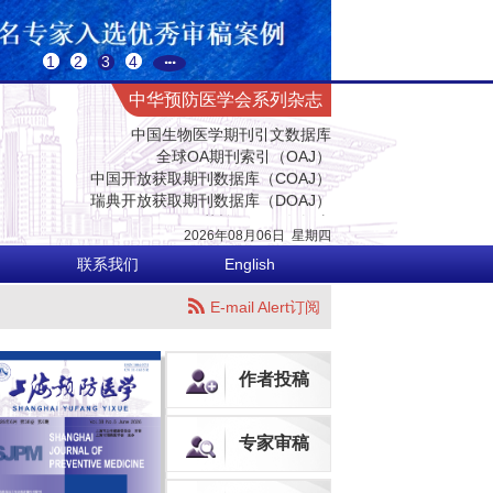
预防医学与卫生学高质量科技期刊
中国科技核心期刊（中国科技论文统计源期刊）
CACJ中国应用型核心期刊
1
2
3
4
中国科学评价研究中心（RCCSE）源期刊
中华预防医学会系列杂志
中国生物医学期刊引文数据库
全球OA期刊索引（OAJ）
中国开放获取期刊数据库（COAJ）
瑞典开放获取期刊数据库（DOAJ）
荷兰Scopus数据库
美国EBSCO数据库
2026年08月06日
星期
四
美国化学文摘数据库（CA）
乌利希国际期刊指南（网络版）（Ulrich's Web）
联系我们
English
英国国际农业与生物科学研究中心数据库（CABI）
英国全球健康数据库（Global Health）
E-mail Alert订阅
哥白尼索引期刊数据库（ICI World of Journals）
日本科学技术振兴机构数据库（JST）
欧洲学术出版中心数据库（EuroPub）
作者投稿
亚洲科学引文索引（ASCI）
世界卫生组织西太平洋地区医学索引（WPRIM）
预防医学与卫生学高质量科技期刊
专家审稿
中国科技核心期刊（中国科技论文统计源期刊）
CACJ中国应用型核心期刊