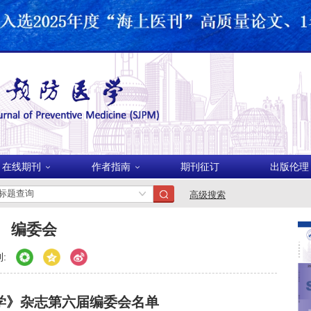
美国
在线期刊
作者指南
期刊征订
出版伦理
高级搜索
波兰
编委会
:
学》杂志第六届编委会名单