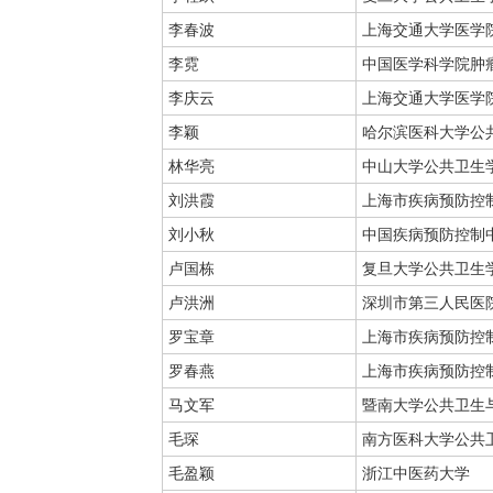
李春波
上海交通大学医学院
李霓
中国医学科学院肿
李庆云
上海交通大学医学
李颖
哈尔滨医科大学公
林华亮
中山大学公共卫生
刘洪霞
上海市疾病预防控
刘小秋
中国疾病预防控制
卢国栋
复旦大学公共卫生
卢洪洲
深圳市第三人民医
罗宝章
上海市疾病预防控
罗春燕
上海市疾病预防控
马文军
暨南大学公共卫生
毛琛
南方医科大学公共
毛盈颖
浙江中医药大学