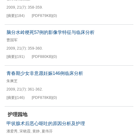
2009, 21(7): 358-359.
[摘要]
(
184
)
[PDF
879KB
]
(
0
)
脑分水岭梗死57例的影像学特征与临床分析
曹国军
2009, 21(7): 359-360.
[摘要]
(
191
)
[PDF
880KB
]
(
0
)
青春期少女非意愿妊娠146例临床分析
朱爽芝
2009, 21(7): 361-362.
[摘要]
(
146
)
[PDF
878KB
]
(
0
)
护理园地
甲状腺术后恶心呕吐的原因分析及护理
潘爱秀
,
宋晓霞
,
黄静
,
夏伟芬