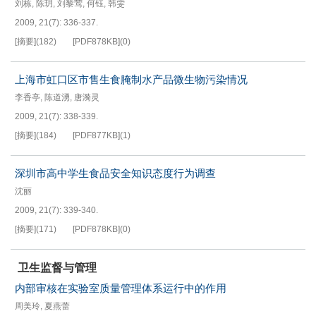
刘栋
,
陈玥
,
刘黎莺
,
何钰
,
韩雯
2009, 21(7): 336-337.
[摘要]
(
182
)
[PDF
878KB
]
(
0
)
上海市虹口区市售生食腌制水产品微生物污染情况
李香亭
,
陈道湧
,
唐漪灵
2009, 21(7): 338-339.
[摘要]
(
184
)
[PDF
877KB
]
(
1
)
深圳市高中学生食品安全知识态度行为调查
沈丽
2009, 21(7): 339-340.
[摘要]
(
171
)
[PDF
878KB
]
(
0
)
卫生监督与管理
内部审核在实验室质量管理体系运行中的作用
周美玲
,
夏燕蕾