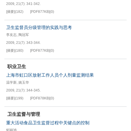
2009, 21(7): 341-342.
[摘要]
(
182
)
[PDF
877KB
]
(
0
)
卫生监督员分级管理的实践与思考
李友志
,
陶冠军
2009, 21(7): 343-344.
[摘要]
(
180
)
[PDF
877KB
]
(
0
)
职业卫生
上海市虹口区放射工作人员个人剂量监测结果
温学新
,
姚玉华
2009, 21(7): 344-345.
[摘要]
(
199
)
[PDF
878KB
]
(
0
)
卫生监督与管理
重大活动食品卫生监督过程中关键点的控制
郁丽鸿