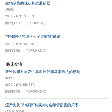
生物制品的现状和发展前景
杨晓明
2009, 21(7): 351-353.
[摘要]
(
151
)
[PDF
889KB
]
(
0
)
“生物制品的现状和发展前景”试题
2009, 21(7): 354-355.
[摘要]
(
175
)
[PDF
734KB
]
(
0
)
临床交流
替米沙坦对原发性高血压伴胰岛素抵抗的影响
戴铭法
2009, 21(7): 356-357.
[摘要]
(
200
)
[PDF
880KB
]
(
0
)
流产史及2种病原体感染与输卵管损害的关系
张肖青
,
陈美新