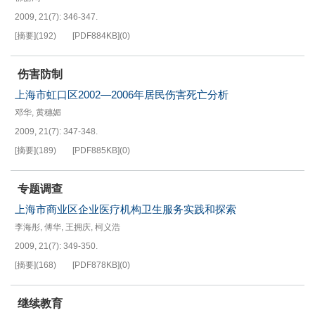
2009, 21(7): 346-347.
[摘要]
(
192
)
[PDF
884KB
]
(
0
)
伤害防制
上海市虹口区2002—2006年居民伤害死亡分析
邓华
,
黄穗媚
2009, 21(7): 347-348.
[摘要]
(
189
)
[PDF
885KB
]
(
0
)
专题调查
上海市商业区企业医疗机构卫生服务实践和探索
李海彤
,
傅华
,
王拥庆
,
柯义浩
2009, 21(7): 349-350.
[摘要]
(
168
)
[PDF
878KB
]
(
0
)
继续教育