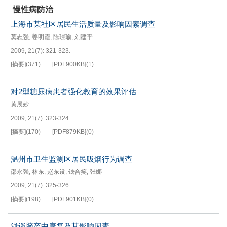
慢性病防治
上海市某社区居民生活质量及影响因素调查
莫志强
,
姜明霞
,
陈璟瑜
,
刘建平
2009, 21(7): 321-323.
[摘要]
(
371
)
[PDF
900KB
]
(
1
)
对2型糖尿病患者强化教育的效果评估
黄展妙
2009, 21(7): 323-324.
[摘要]
(
170
)
[PDF
879KB
]
(
0
)
温州市卫生监测区居民吸烟行为调查
邵永强
,
林东
,
赵东设
,
钱合笑
,
张娜
2009, 21(7): 325-326.
[摘要]
(
198
)
[PDF
901KB
]
(
0
)
浅谈脑卒中康复及其影响因素