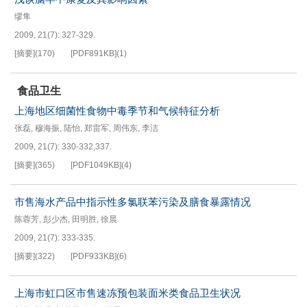
缪隼
2009, 21(7): 327-329.
[摘要]
(
170
)
[PDF
891KB
]
(
1
)
食品卫生
上海地区细菌性食物中毒季节和气候特征分析
张磊
,
穆海振
,
陆怡
,
郑雷军
,
周伟东
,
李洁
2009, 21(7): 330-332,337.
[摘要]
(
365
)
[PDF
1049KB
]
(
4
)
市售海水产品中指示性多氯联苯污染及膳食暴露情况
陈蓉芳
,
彭少杰
,
田明胜
,
徐晨
2009, 21(7): 333-335.
[摘要]
(
322
)
[PDF
933KB
]
(
6
)
上海市虹口区市售速冻预包装面米类食品卫生状况