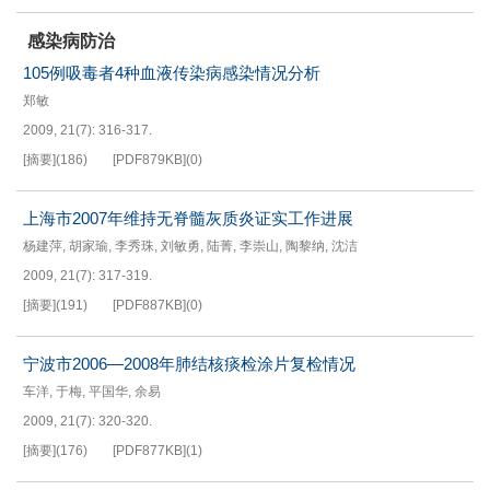
感染病防治
105例吸毒者4种血液传染病感染情况分析
郑敏
2009, 21(7): 316-317.
[摘要]
(
186
)
[PDF
879KB
]
(
0
)
上海市2007年维持无脊髓灰质炎证实工作进展
杨建萍
,
胡家瑜
,
李秀珠
,
刘敏勇
,
陆菁
,
李崇山
,
陶黎纳
,
沈洁
2009, 21(7): 317-319.
[摘要]
(
191
)
[PDF
887KB
]
(
0
)
宁波市2006—2008年肺结核痰检涂片复检情况
车洋
,
于梅
,
平国华
,
余易
2009, 21(7): 320-320.
[摘要]
(
176
)
[PDF
877KB
]
(
1
)