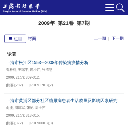
2009年 第21卷 第7期
封面
上一期
|
下一期
栏目
论著
上海市松江区1953—2008年传染病疫情分析
春雅丽
,
王瑞平
,
郭小芹
,
张清慧
2009, 21(7): 309-312.
[摘要]
(
282
)
[PDF
917KB
]
(
2
)
上海市黄浦区部分社区糖尿病患者生活质量及影响因素研究
俞捷
,
周建军
,
张艳
,
周士萍
2009, 21(7): 313-315.
[摘要]
(
372
)
[PDF
900KB
]
(
3
)