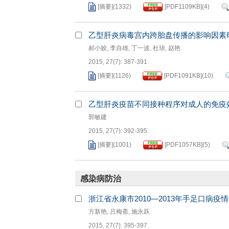
[摘要]
(
1332
)
[PDF
1109KB
]
(
4
)
乙型肝炎病毒宫内跨胎盘传播的影响因素
郝小姣
,
李自雄
,
丁一波
,
杜琰
,
赵艳
2015, 27(7): 387-391.
[摘要]
(
1126
)
[PDF
1091KB
]
(
10
)
乙型肝炎疫苗不同接种程序对成人的免疫
郭敏建
2015, 27(7): 392-395.
[摘要]
(
1001
)
[PDF
1057KB
]
(
5
)
感染病防治
浙江省永康市2010—2013年手足口病疫
方新艳
,
吕梅斋
,
施永跃