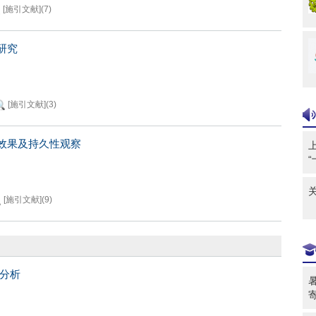
[施引文献]
(
7
)
研究
[施引文献]
(
3
)
效果及持久性观察
[施引文献]
(
9
)
情分析