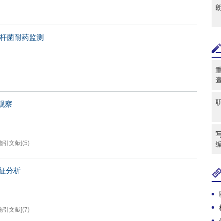
枝杆菌耐药监测
观察
写
施引文献]
(
5
)
特征分析
施引文献]
(
7
)