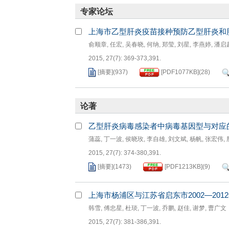
专家论坛
上海市乙型肝炎疫苗接种预防乙型肝炎和
俞顺章
,
任宏
,
吴春晓
,
何纳
,
郑莹
,
刘星
,
李燕婷
,
潘启
2015, 27(7): 369-373,391.
[摘要]
(
937
)
[PDF
1077KB
]
(
28
)
论著
乙型肝炎病毒感染者中病毒基因型与对应
蒲蕊
,
丁一波
,
侯晓玫
,
李自雄
,
刘文斌
,
杨帆
,
张宏伟
,
2015, 27(7): 374-380,391.
[摘要]
(
1473
)
[PDF
1213KB
]
(
9
)
上海市杨浦区与江苏省启东市2002—20
韩雪
,
傅忠星
,
杜琰
,
丁一波
,
乔鹏
,
赵佳
,
谢梦
,
曹广文
2015, 27(7): 381-386,391.