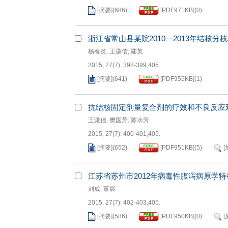
2015, 27(7): 395-397.
[摘要]
(
686
)
[PDF
971KB
]
(
0
)
浙江省常山县某院2010—2013年结核分
杨春英
,
王谦信
,
陆英
2015, 27(7): 398-399,405.
[摘要]
(
641
)
[PDF
955KB
]
(
1
)
抗结核固定剂量复合剂的疗效和不良反应
王谦信
,
樊国芳
,
陈水芳
2015, 27(7): 400-401,405.
[摘要]
(
652
)
[PDF
951KB
]
(
5
)
[
江苏省苏州市2012年病毒性腹泻病原学
刘成
,
董晨
2015, 27(7): 402-403,405.
[摘要]
(
586
)
[PDF
950KB
]
(
0
)
[