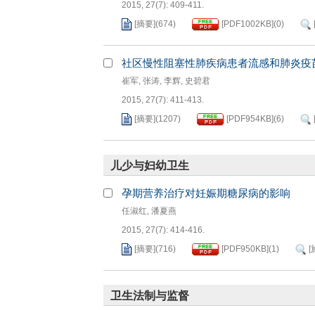
2015, 27(7): 409-411.
[摘要]
(
674
)
[PDF
1002KB
]
(
0
)
社区慢性阻塞性肺疾病患者流感和肺炎疫
崔军
,
张涛
,
李辉
,
史碧君
2015, 27(7): 411-413.
[摘要]
(
1207
)
[PDF
954KB
]
(
6
)
儿少与妇幼卫生
孕期营养治疗对妊娠期糖尿病的影响
任淑红
,
潘夏燕
2015, 27(7): 414-416.
[摘要]
(
716
)
[PDF
950KB
]
(
1
)
[
卫生法制与监督