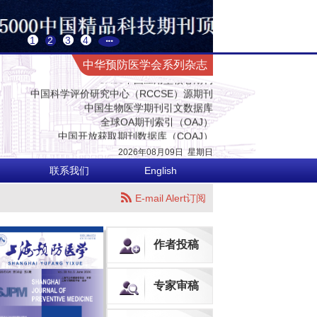
预防医学与卫生学高质量科技期刊
1
2
3
4
中国科技核心期刊（中国科技论文统计源期刊）
CACJ中国应用型核心期刊
中华预防医学会系列杂志
中国科学评价研究中心（RCCSE）源期刊
中国生物医学期刊引文数据库
全球OA期刊索引（OAJ）
中国开放获取期刊数据库（COAJ）
瑞典开放获取期刊数据库（DOAJ）
荷兰Scopus数据库
2026年08月09日
星期
日
美国EBSCO数据库
联系我们
English
美国化学文摘数据库（CA）
乌利希国际期刊指南（网络版）（Ulrich's Web）
E-mail Alert订阅
英国国际农业与生物科学研究中心数据库（CABI）
英国全球健康数据库（Global Health）
哥白尼索引期刊数据库（ICI World of Journals）
作者投稿
日本科学技术振兴机构数据库（JST）
欧洲学术出版中心数据库（EuroPub）
亚洲科学引文索引（ASCI）
专家审稿
世界卫生组织西太平洋地区医学索引（WPRIM）
预防医学与卫生学高质量科技期刊