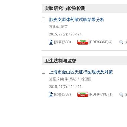
实验研究与检验检测
肺炎支原体药敏试验结果分析
官建军
,
陆英
2015, 27(7): 423-424.
[摘要]
(
683
)
[PDF
933KB
]
(
4
)
[
卫生法制与监督
上海市金山区无证行医现状及对策
范磊
,
刘惠萍
,
蔡纪平
,
徐卫国
2015, 27(7): 424-426.
[摘要]
(
737
)
[PDF
947KB
]
(
1
)
[
医防结合与社区卫生
上海市长宁区2011—2013年免费婚前检