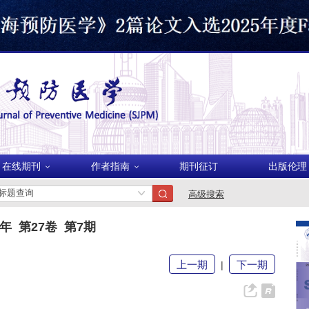
在线期刊
作者指南
期刊征订
出版伦理
美国
高级搜索
5年 第27卷 第7期
波兰
上一期
下一期
|