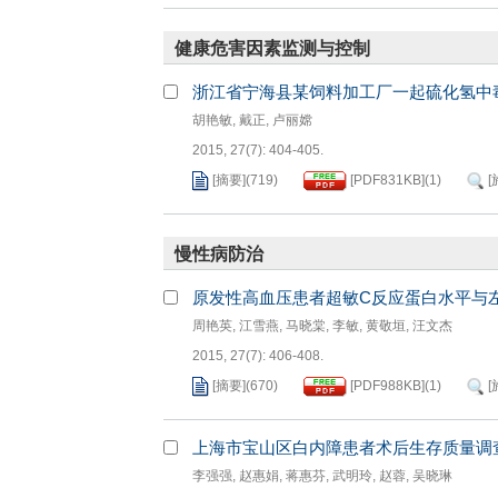
健康危害因素监测与控制
浙江省宁海县某饲料加工厂一起硫化氢中
胡艳敏
,
戴正
,
卢丽嫦
2015, 27(7): 404-405.
[摘要]
(
719
)
[PDF
831KB
]
(
1
)
[
慢性病防治
原发性高血压患者超敏C反应蛋白水平与
周艳英
,
江雪燕
,
马晓棠
,
李敏
,
黄敬垣
,
汪文杰
2015, 27(7): 406-408.
[摘要]
(
670
)
[PDF
988KB
]
(
1
)
[
上海市宝山区白内障患者术后生存质量调
李强强
,
赵惠娟
,
蒋惠芬
,
武明玲
,
赵蓉
,
吴晓琳