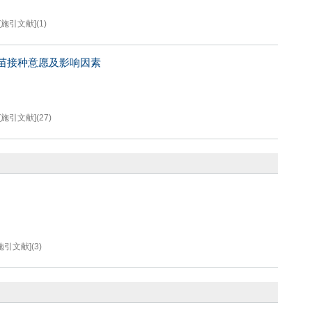
[施引文献]
(
1
)
苗接种意愿及影响因素
[施引文献]
(
27
)
施引文献]
(
3
)