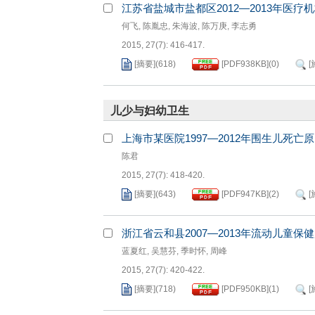
江苏省盐城市盐都区2012—2013年医疗
何飞
,
陈胤忠
,
朱海波
,
陈万庚
,
李志勇
2015, 27(7): 416-417.
[摘要]
(
618
)
[PDF
938KB
]
(
0
)
[
儿少与妇幼卫生
上海市某医院1997—2012年围生儿死亡
陈君
2015, 27(7): 418-420.
[摘要]
(
643
)
[PDF
947KB
]
(
2
)
[
浙江省云和县2007—2013年流动儿童保
蓝夏红
,
吴慧芬
,
季时怀
,
周峰
2015, 27(7): 420-422.
[摘要]
(
718
)
[PDF
950KB
]
(
1
)
[