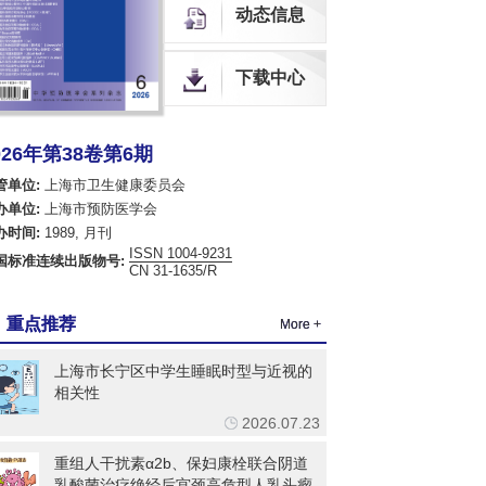
中国科技核心期刊（中国科技论文统计源期刊）
动态信息
CACJ中国应用型核心期刊
中国科学评价研究中心（RCCSE）源期刊
中国生物医学期刊引文数据库
下载中心
全球OA期刊索引（OAJ）
中国开放获取期刊数据库（COAJ）
瑞典开放获取期刊数据库（DOAJ）
荷兰Scopus数据库
026年第38卷第6期
美国EBSCO数据库
管单位:
上海市卫生健康委员会
美国化学文摘数据库（CA）
办单位:
上海市预防医学会
乌利希国际期刊指南（网络版）（Ulrich's Web）
办时间:
1989, 月刊
英国国际农业与生物科学研究中心数据库（CABI）
ISSN 1004-9231
英国全球健康数据库（Global Health）
国标准连续出版物号:
CN 31-1635/R
哥白尼索引期刊数据库（ICI World of Journals）
日本科学技术振兴机构数据库（JST）
重点推荐
欧洲学术出版中心数据库（EuroPub）
More +
亚洲科学引文索引（ASCI）
世界卫生组织西太平洋地区医学索引（WPRIM）
上海市长宁区中学生睡眠时型与近视的
相关性
2026.07.23
重组人干扰素α2b、保妇康栓联合阴道