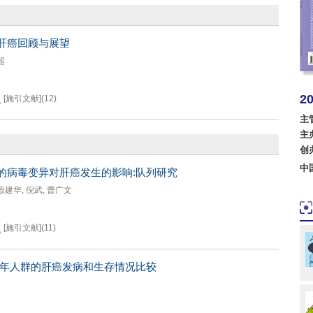
肝癌回顾与展望
超
2
[施引文献]
(
12
)
主
主
美国
创
中
的病毒变异对肝癌发生的影响:队列研究
波兰
殷建华
,
倪武
,
曹广文
[施引文献]
(
11
)
12年人群的肝癌发病和生存情况比较