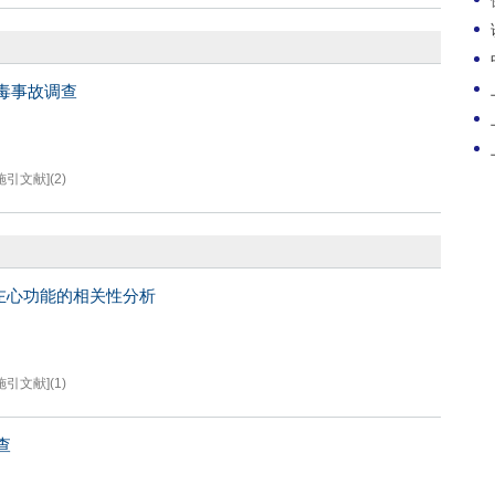
毒事故调查
施引文献]
(
2
)
左心功能的相关性分析
施引文献]
(
1
)
查