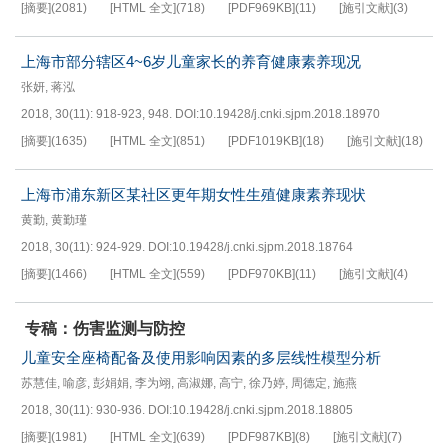
[摘要]
(
2081
)
[HTML 全文]
(
718
)
[PDF
969KB
]
(
11
)
[施引文献]
(
3
)
上海市部分辖区4~6岁儿童家长的养育健康素养现况
张妍
,
蒋泓
2018, 30(11): 918-923, 948.
DOI:
10.19428/j.cnki.sjpm.2018.18970
[摘要]
(
1635
)
[HTML 全文]
(
851
)
[PDF
1019KB
]
(
18
)
[施引文献]
(
18
)
上海市浦东新区某社区更年期女性生殖健康素养现状
黄勤
,
黄勤瑾
2018, 30(11): 924-929.
DOI:
10.19428/j.cnki.sjpm.2018.18764
[摘要]
(
1466
)
[HTML 全文]
(
559
)
[PDF
970KB
]
(
11
)
[施引文献]
(
4
)
专稿：伤害监测与防控
儿童安全座椅配备及使用影响因素的多层线性模型分析
苏慧佳
,
喻彦
,
彭娟娟
,
李为翊
,
高淑娜
,
高宁
,
徐乃婷
,
周德定
,
施燕
2018, 30(11): 930-936.
DOI:
10.19428/j.cnki.sjpm.2018.18805
[摘要]
(
1981
)
[HTML 全文]
(
639
)
[PDF
987KB
]
(
8
)
[施引文献]
(
7
)