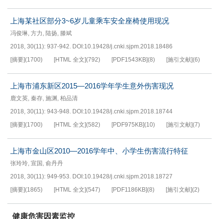
上海某社区部分3~6岁儿童乘车安全座椅使用现况
冯俊琳
,
方力
,
陆扬
,
滕斌
2018, 30(11): 937-942.
DOI:
10.19428/j.cnki.sjpm.2018.18486
[摘要]
(
1700
)
[HTML 全文]
(
792
)
[PDF
1543KB
]
(
8
)
[施引文献]
(
6
)
上海市浦东新区2015—2016学年学生意外伤害现况
鹿文英
,
秦存
,
施渊
,
柏品清
2018, 30(11): 943-948.
DOI:
10.19428/j.cnki.sjpm.2018.18744
[摘要]
(
1700
)
[HTML 全文]
(
582
)
[PDF
975KB
]
(
10
)
[施引文献]
(
7
)
上海市金山区2010—2016学年中、小学生伤害流行特征
张玲玲
,
宣国
,
俞丹丹
2018, 30(11): 949-953.
DOI:
10.19428/j.cnki.sjpm.2018.18727
[摘要]
(
1865
)
[HTML 全文]
(
547
)
[PDF
1186KB
]
(
8
)
[施引文献]
(
2
)
健康危害因素监控