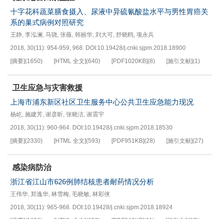
十字花科蔬菜膳食摄入、尿液中异硫氰酸盐水平与男性胃癌关
系的巢式病例对照研究
王静
,
李泓澜
,
马骁
,
张薇
,
韩丽华
,
刘大可
,
舒晓鸥
,
项永兵
2018, 30(11): 954-959, 968.
DOI:
10.19428/j.cnki.sjpm.2018.18900
[摘要]
(
1650
)
[HTML 全文]
(
640
)
[PDF
1020KB
]
(
8
)
[施引文献]
(
1
)
卫生应急与灾害救援
上海市浦东新区社区卫生服务中心公共卫生应急能力现况
杨屹
,
施建芳
,
谢彦昕
,
张晓洁
,
谢震宇
2018, 30(11): 960-964.
DOI:
10.19428/j.cnki.sjpm.2018.18530
[摘要]
(
2330
)
[HTML 全文]
(
593
)
[PDF
951KB
]
(
28
)
[施引文献]
(
27
)
感染病防治
浙江省江山市626例肺结核患者耐药情况分析
王伟华
,
郑逸华
,
林雪梅
,
毛晓敏
,
林彩侠
2018, 30(11): 965-968.
DOI:
10.19428/j.cnki.sjpm.2018.18924