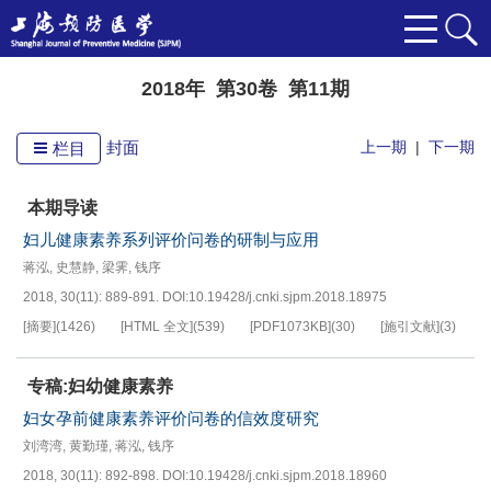
2018年 第30卷 第11期
封面
上一期
|
下一期
栏目
本期导读
妇儿健康素养系列评价问卷的研制与应用
蒋泓
,
史慧静
,
梁霁
,
钱序
2018, 30(11): 889-891.
DOI:
10.19428/j.cnki.sjpm.2018.18975
[摘要]
(
1426
)
[HTML 全文]
(
539
)
[PDF
1073KB
]
(
30
)
[施引文献]
(
3
)
专稿:妇幼健康素养
妇女孕前健康素养评价问卷的信效度研究
刘湾湾
,
黄勤瑾
,
蒋泓
,
钱序
2018, 30(11): 892-898.
DOI:
10.19428/j.cnki.sjpm.2018.18960