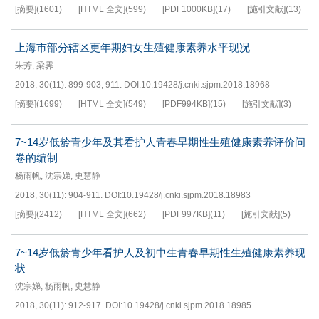
[摘要]
(
1601
)
[HTML 全文]
(
599
)
[PDF
1000KB
]
(
17
)
[施引文献]
(
13
)
上海市部分辖区更年期妇女生殖健康素养水平现况
朱芳
,
梁霁
2018, 30(11): 899-903, 911.
DOI:
10.19428/j.cnki.sjpm.2018.18968
[摘要]
(
1699
)
[HTML 全文]
(
549
)
[PDF
994KB
]
(
15
)
[施引文献]
(
3
)
7~14岁低龄青少年及其看护人青春早期性生殖健康素养评价问
卷的编制
杨雨帆
,
沈宗娣
,
史慧静
2018, 30(11): 904-911.
DOI:
10.19428/j.cnki.sjpm.2018.18983
[摘要]
(
2412
)
[HTML 全文]
(
662
)
[PDF
997KB
]
(
11
)
[施引文献]
(
5
)
7~14岁低龄青少年看护人及初中生青春早期性生殖健康素养现
状
沈宗娣
,
杨雨帆
,
史慧静
2018, 30(11): 912-917.
DOI:
10.19428/j.cnki.sjpm.2018.18985