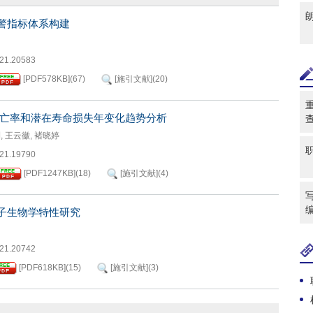
警指标体系构建
021.20583
[PDF
578KB
]
(
67
)
[施引文献]
(
20
)
亡率和潜在寿命损失年变化趋势分析
俐
,
王云徽
,
褚晓婷
021.19790
[PDF
1247KB
]
(
18
)
[施引文献]
(
4
)
写
子生物学特性研究
021.20742
[PDF
618KB
]
(
15
)
[施引文献]
(
3
)