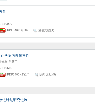
教育
021.19929
[PDF
546KB
]
(
18
)
[施引文献]
(
1
)
考化学物的遗传毒性
孙拿拿
,
洪新宇
021.19610
[PDF
1401KB
]
(
14
)
[施引文献]
(
5
)
改进计划研究进展