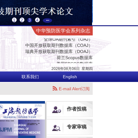
中国科技核心期刊（中国科技论文统计源期刊）
CACJ中国应用型核心期刊
1
2
3
4
中国科学评价研究中心（RCCSE）源期刊
中国生物医学期刊引文数据库
中华预防医学会系列杂志
全球OA期刊索引（OAJ）
中国开放获取期刊数据库（COAJ）
瑞典开放获取期刊数据库（DOAJ）
荷兰Scopus数据库
美国EBSCO数据库
美国化学文摘数据库（CA）
2026年08月06日
星期
四
乌利希国际期刊指南（网络版）（Ulrich's Web）
英国国际农业与生物科学研究中心数据库（CABI）
联系我们
English
英国全球健康数据库（Global Health）
哥白尼索引期刊数据库（ICI World of Journals）
E-mail Alert订阅
日本科学技术振兴机构数据库（JST）
欧洲学术出版中心数据库（EuroPub）
亚洲科学引文索引（ASCI）
作者投稿
世界卫生组织西太平洋地区医学索引（WPRIM）
预防医学与卫生学高质量科技期刊
中国科技核心期刊（中国科技论文统计源期刊）
专家审稿
CACJ中国应用型核心期刊
中国科学评价研究中心（RCCSE）源期刊