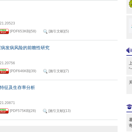
021.20523
[PDF
653KB
]
(
58
)
[施引文献]
(
5
)
尿病发病风险的前瞻性研究
021.20756
[PDF
646KB
]
(
39
)
[施引文献]
(
7
)
特征及生存率分析
021.20871
[PDF
575KB
]
(
28
)
[施引文献]
(
13
)