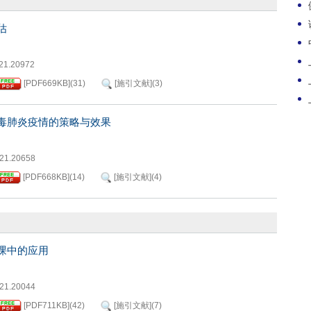
估
021.20972
[PDF
669KB
]
(
31
)
[施引文献]
(
3
)
毒肺炎疫情的策略与效果
021.20658
[PDF
668KB
]
(
14
)
[施引文献]
(
4
)
课中的应用
021.20044
[PDF
711KB
]
(
42
)
[施引文献]
(
7
)