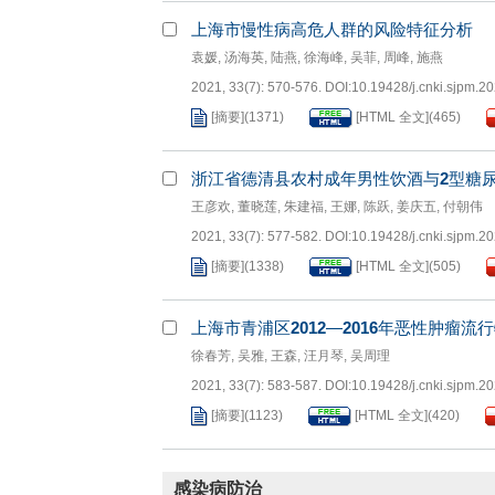
上海市慢性病高危人群的风险特征分析
袁媛
,
汤海英
,
陆燕
,
徐海峰
,
吴菲
,
周峰
,
施燕
2021, 33(7): 570-576.
DOI:
10.19428/j.cnki.sjpm.2
[摘要]
(
1371
)
[HTML 全文]
(
465
)
浙江省德清县农村成年男性饮酒与
2
型糖
王彦欢
,
董晓莲
,
朱建福
,
王娜
,
陈跃
,
姜庆五
,
付朝伟
2021, 33(7): 577-582.
DOI:
10.19428/j.cnki.sjpm.2
[摘要]
(
1338
)
[HTML 全文]
(
505
)
上海市青浦区
2012
—
2016
年恶性肿瘤流行
徐春芳
,
吴雅
,
王森
,
汪月琴
,
吴周理
2021, 33(7): 583-587.
DOI:
10.19428/j.cnki.sjpm.2
[摘要]
(
1123
)
[HTML 全文]
(
420
)
感染病防治