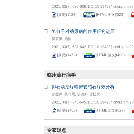
2021, 33(7): 630-636.
DOI:
10.19428/j.cnki.sjpm.2
[摘要]
(
1188
)
[HTML 全文]
(
523
)
氢分子对糖尿病的作用研究进展
莫若徽
,
施榕
2021, 33(7): 637-642.
DOI:
10.19428/j.cnki.sjpm.2
[摘要]
(
1452
)
[HTML 全文]
(
408
)
临床流行病学
排石汤治疗输尿管结石疗效分析
张益萍
,
吴叶晨
,
胡锦新
,
曹廷虎
2021, 33(7): 643-645.
DOI:
10.19428/j.cnki.sjpm.2
[摘要]
(
1406
)
[HTML 全文]
(
627
)
专家观点