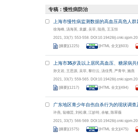
专稿：慢性病防治
上海市慢性病监测数据的高血压高危人群
徐海峰
,
汤海英
,
袁媛
,
吴菲
,
陆燕
,
王玉恒
2021, 33(7): 553-558.
DOI:
10.19428/j.cnki.sjpm.2
[摘要]
(
1225
)
[HTML 全文]
(
603
)
上海市
35
岁及以上居民高血压、糖尿病共
孙文岩
,
王思源
,
吴菲
,
黎衍云
,
汤佳秀
,
严青华
,
施燕
2021, 33(7): 559-565.
DOI:
10.19428/j.cnki.sjpm.2
[摘要]
(
1217
)
[HTML 全文]
(
494
)
广东地区青少年自伤自杀行为的现状调查
许燕
,
翁穗芸
,
刘松康
,
江妙玲
,
余敏
,
陈翠薇
2021, 33(7): 566-569.
DOI:
10.19428/j.cnki.sjpm.2
[摘要]
(
1575
)
[HTML 全文]
(
475
)