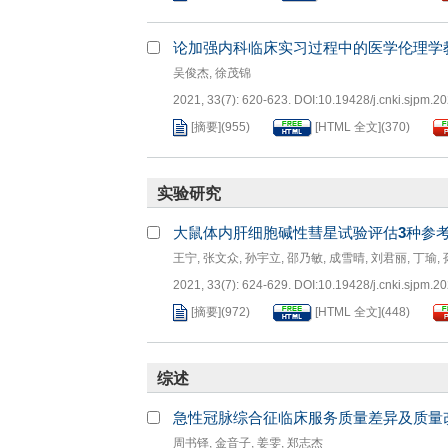
论加强内科临床实习过程中的医学伦理学
吴俊杰
,
徐茂锦
2021, 33(7): 620-623.
DOI:
10.19428/j.cnki.sjpm.2
[摘要]
(
955
)
[HTML 全文]
(
370
)
实验研究
大鼠体内肝细胞碱性彗星试验评估
3
种参
王宁
,
张文众
,
孙宇立
,
邵乃敏
,
成雪晴
,
刘君丽
,
丁瑜
,
2021, 33(7): 624-629.
DOI:
10.19428/j.cnki.sjpm.2
[摘要]
(
972
)
[HTML 全文]
(
448
)
综述
急性冠脉综合征临床服务质量差异及质量
周书铎
,
金音子
,
姜雯
,
郑志杰