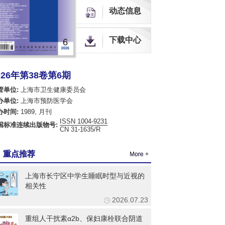
中国生物医学期刊引文数据库
动态信息
全球OA期刊索引（OAJ）
中国开放获取期刊数据库（COAJ）
瑞典开放获取期刊数据库（DOAJ）
下载中心
荷兰Scopus数据库
美国EBSCO数据库
美国化学文摘数据库（CA）
026年第38卷第6期
乌利希国际期刊指南（网络版）（Ulrich's Web）
英国国际农业与生物科学研究中心数据库（CABI）
管单位:
上海市卫生健康委员会
英国全球健康数据库（Global Health）
办单位:
上海市预防医学会
哥白尼索引期刊数据库（ICI World of Journals）
办时间:
1989, 月刊
日本科学技术振兴机构数据库（JST）
ISSN 1004-9231
国标准连续出版物号:
欧洲学术出版中心数据库（EuroPub）
CN 31-1635/R
亚洲科学引文索引（ASCI）
世界卫生组织西太平洋地区医学索引（WPRIM）
重点推荐
More +
上海市长宁区中学生睡眠时型与近视的
相关性
2026.07.23
重组人干扰素α2b、保妇康栓联合阴道
乳酸菌治疗绝经后宫颈高危型人乳头瘤