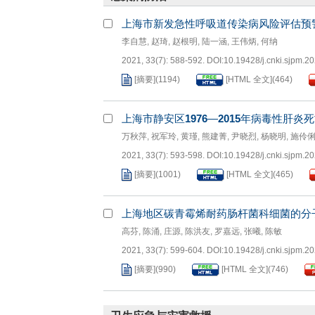
上海市新发急性呼吸道传染病风险评估预
李自慧
,
赵琦
,
赵根明
,
陆一涵
,
王伟炳
,
何纳
2021, 33(7): 588-592.
DOI:
10.19428/j.cnki.sjpm.2
[摘要]
(
1194
)
[HTML 全文]
(
464
)
上海市静安区
1976
—
2015
年病毒性肝炎死
万秋萍
,
祝军玲
,
黄瑾
,
熊建菁
,
尹晓烈
,
杨晓明
,
施伶
2021, 33(7): 593-598.
DOI:
10.19428/j.cnki.sjpm.2
[摘要]
(
1001
)
[HTML 全文]
(
465
)
上海地区碳青霉烯耐药肠杆菌科细菌的分
高芬
,
陈涌
,
庄源
,
陈洪友
,
罗嘉远
,
张曦
,
陈敏
2021, 33(7): 599-604.
DOI:
10.19428/j.cnki.sjpm.2
[摘要]
(
990
)
[HTML 全文]
(
746
)
卫生应急与灾害救援