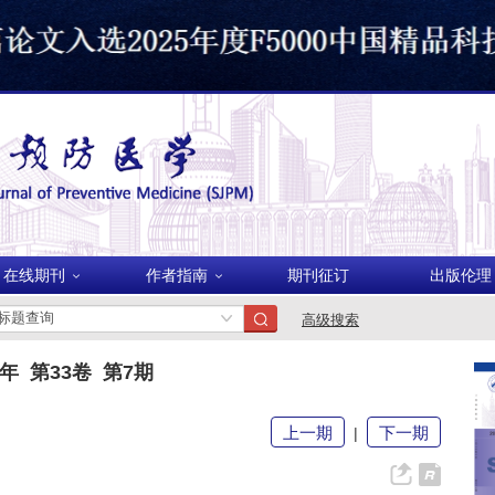
美国
在线期刊
作者指南
期刊征订
出版伦理
波兰
高级搜索
1年 第33卷 第7期
上一期
下一期
|