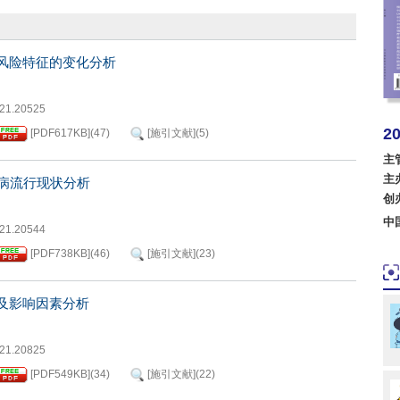
风险特征的变化分析
021.20525
2
[PDF
617KB
]
(
47
)
[施引文献]
(
5
)
美国
主
主
病流行现状分析
波兰
创
中
021.20544
[PDF
738KB
]
(
46
)
[施引文献]
(
23
)
及影响因素分析
021.20825
[PDF
549KB
]
(
34
)
[施引文献]
(
22
)