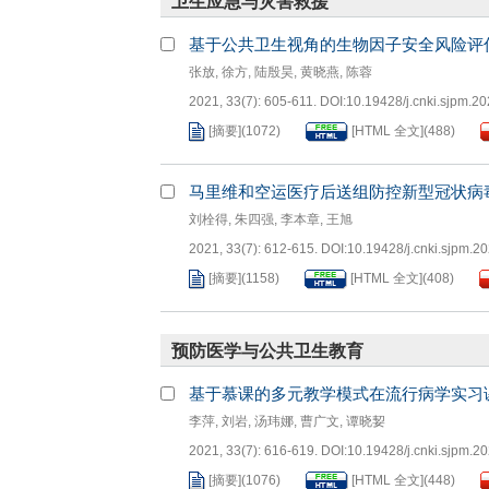
基于公共卫生视角的生物因子安全风险评
张放
,
徐方
,
陆殷昊
,
黄晓燕
,
陈蓉
2021, 33(7): 605-611.
DOI:
10.19428/j.cnki.sjpm.2
[摘要]
(
1072
)
[HTML 全文]
(
488
)
马里维和空运医疗后送组防控新型冠状病
刘栓得
,
朱四强
,
李本章
,
王旭
2021, 33(7): 612-615.
DOI:
10.19428/j.cnki.sjpm.2
[摘要]
(
1158
)
[HTML 全文]
(
408
)
预防医学与公共卫生教育
基于慕课的多元教学模式在流行病学实习
李萍
,
刘岩
,
汤玮娜
,
曹广文
,
谭晓㛃
2021, 33(7): 616-619.
DOI:
10.19428/j.cnki.sjpm.2
[摘要]
(
1076
)
[HTML 全文]
(
448
)