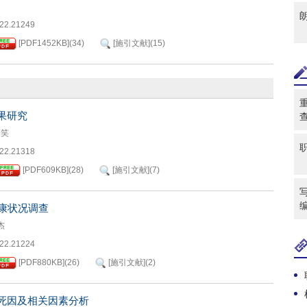
022.21249
[PDF
1452KB
]
(
34
)
[施引文献]
(
15
)
果研究
爽笑
022.21318
[PDF
609KB
]
(
28
)
[施引文献]
(
7
)
写
康状况调查
杰
022.21224
[PDF
880KB
]
(
26
)
[施引文献]
(
2
)
死因及相关因素分析