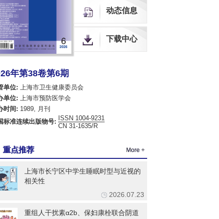
中国生物医学期刊引文数据库
动态信息
全球OA期刊索引（OAJ）
中国开放获取期刊数据库（COAJ）
瑞典开放获取期刊数据库（DOAJ）
下载中心
荷兰Scopus数据库
美国EBSCO数据库
美国化学文摘数据库（CA）
026年第38卷第6期
乌利希国际期刊指南（网络版）（Ulrich's Web）
英国国际农业与生物科学研究中心数据库（CABI）
管单位:
上海市卫生健康委员会
英国全球健康数据库（Global Health）
办单位:
上海市预防医学会
哥白尼索引期刊数据库（ICI World of Journals）
办时间:
1989, 月刊
日本科学技术振兴机构数据库（JST）
ISSN 1004-9231
国标准连续出版物号:
欧洲学术出版中心数据库（EuroPub）
CN 31-1635/R
亚洲科学引文索引（ASCI）
世界卫生组织西太平洋地区医学索引（WPRIM）
重点推荐
More +
上海市长宁区中学生睡眠时型与近视的
相关性
2026.07.23
重组人干扰素α2b、保妇康栓联合阴道