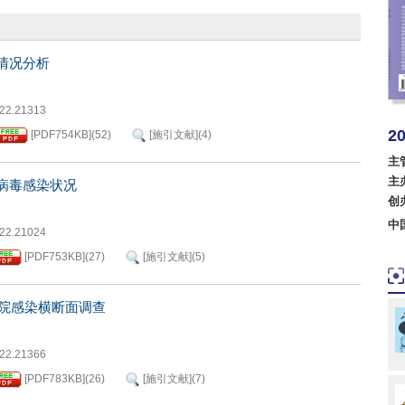
情况分析
022.21313
2
[PDF
754KB
]
(
52
)
[施引文献]
(
4
)
美国
主
主
病毒感染状况
波兰
创
中
022.21024
[PDF
753KB
]
(
27
)
[施引文献]
(
5
)
院感染横断面调查
波
022.21366
[PDF
783KB
]
(
26
)
[施引文献]
(
7
)