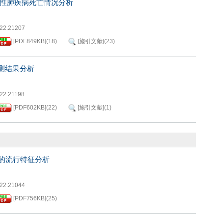
性肺疾病死亡情况分析
022.21207
[PDF
849KB
]
(
18
)
[施引文献]
(
23
)
测结果分析
022.21198
[PDF
602KB
]
(
22
)
[施引文献]
(
1
)
的流行特征分析
022.21044
[PDF
756KB
]
(
25
)