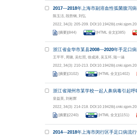
2017
—
2018
年上海市副溶血性弧菌腹泻病
陈玉洁
,
段胜钢
,
刘弘
2022, 34(3): 205-209.
DOI:
10.19428/j.cnki.sjpm.2
[摘要]
(
844
)
[HTML 全文]
(
385
)
浙江省金华市某县
2008
—
2020
年手足口病
王平平
,
周璐
,
吴红照
,
徐成涛
,
吴玉环
,
陆一涵
2022, 34(3): 210-213.
DOI:
10.19428/j.cnki.sjpm.2
[摘要]
(
3102
)
[HTML 全文]
(
1402
)
浙江省湖州市某学校一起人鼻病毒引起呼
皇益英
,
刘彬辉
2022, 34(3): 214-218.
DOI:
10.19428/j.cnki.sjpm.2
[摘要]
(
2240
)
[HTML 全文]
(
1151
)
2014
—
2018
年上海市闵行区手足口病流行