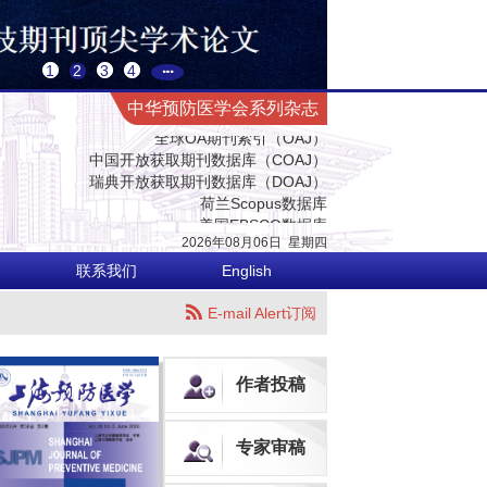
中国科技核心期刊（中国科技论文统计源期刊）
CACJ中国应用型核心期刊
中国科学评价研究中心（RCCSE）源期刊
1
2
3
4
中国生物医学期刊引文数据库
中华预防医学会系列杂志
全球OA期刊索引（OAJ）
中国开放获取期刊数据库（COAJ）
瑞典开放获取期刊数据库（DOAJ）
荷兰Scopus数据库
美国EBSCO数据库
美国化学文摘数据库（CA）
乌利希国际期刊指南（网络版）（Ulrich's Web）
2026年08月06日
星期
四
英国国际农业与生物科学研究中心数据库（CABI）
联系我们
English
英国全球健康数据库（Global Health）
哥白尼索引期刊数据库（ICI World of Journals）
E-mail Alert订阅
日本科学技术振兴机构数据库（JST）
欧洲学术出版中心数据库（EuroPub）
亚洲科学引文索引（ASCI）
作者投稿
世界卫生组织西太平洋地区医学索引（WPRIM）
预防医学与卫生学高质量科技期刊
中国科技核心期刊（中国科技论文统计源期刊）
专家审稿
CACJ中国应用型核心期刊
中国科学评价研究中心（RCCSE）源期刊