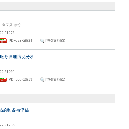
群
,
金玉凤
,
唐琼
022.21278
[PDF
623KB
]
(
24
)
[施引文献]
(
3
)
服务管理情况分析
022.21091
[PDF
608KB
]
(
13
)
[施引文献]
(
1
)
品的制备与评估
022.21238