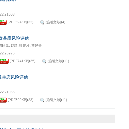
022.21008
[PDF
594KB
]
(
32
)
[施引文献]
(
4
)
群暴露风险评估
陆巳岚
,
赵红
,
叶芷玲
,
熊建菁
022.20976
[PDF
741KB
]
(
35
)
[施引文献]
(
11
)
及生态风险评估
亚
022.21065
[PDF
590KB
]
(
23
)
[施引文献]
(
11
)