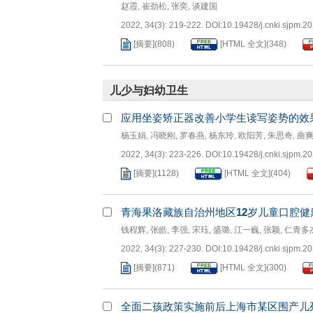
赵霞
,
崔劲松
,
张奕
,
谈建国
2022, 34(3): 219-222.
DOI:
10.19428/j.cnki.sjpm.2
[摘要]
(
808
)
[HTML 全文]
(
348
)
儿少与妇幼卫生
应用坐姿矫正器改善小学生读写姿势的效
杨玉娟
,
冯晓刚
,
罗春燕
,
杨东玲
,
欧阳芳
,
朱思奇
,
曲
2022, 34(3): 223-226.
DOI:
10.19428/j.cnki.sjpm.2
[摘要]
(
1128
)
[HTML 全文]
(
404
)
青海果洛藏族自治州地区
12
岁儿童口腔健
钱程辉
,
张皓
,
李强
,
宋珏
,
盛璐
,
江一巍
,
张颖
,
仁青多
2022, 34(3): 227-230.
DOI:
10.19428/j.cnki.sjpm.2
[摘要]
(
871
)
[HTML 全文]
(
300
)
全面二孩政策实施前后上海市某区围产儿