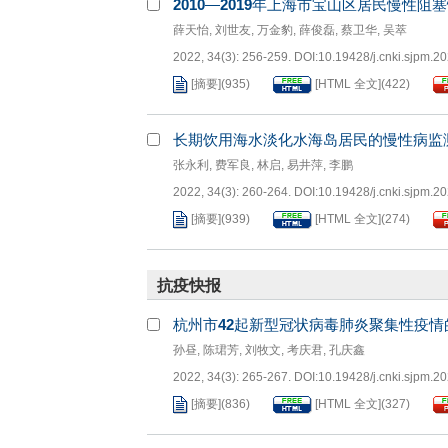
2010
—
2019
年上海市宝山区居民慢性阻塞
薛天怡
,
刘世友
,
万金豹
,
薛俊磊
,
蔡卫华
,
吴萃
2022, 34(3): 256-259.
DOI:
10.19428/j.cnki.sjpm.2
[摘要]
(
935
)
[HTML 全文]
(
422
)
长期饮用海水淡化水海岛居民的慢性病监
张永利
,
费军良
,
林启
,
易井萍
,
李鹏
2022, 34(3): 260-264.
DOI:
10.19428/j.cnki.sjpm.2
[摘要]
(
939
)
[HTML 全文]
(
274
)
抗疫快报
杭州市
42
起新型冠状病毒肺炎聚集性疫情
孙昼
,
陈珺芳
,
刘牧文
,
考庆君
,
孔庆鑫
2022, 34(3): 265-267.
DOI:
10.19428/j.cnki.sjpm.2
[摘要]
(
836
)
[HTML 全文]
(
327
)