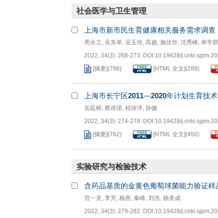
社会医学与卫生管理
上海市新市民生育健康相关服务需求调查
周永立
,
吴东单
,
吴玉玲
,
高扬
,
施佳华
,
沈秀峰
,
单学
2022, 34(3): 268-273.
DOI:
10.19428/j.cnki.sjpm.2
[摘要]
(
796
)
[HTML 全文]
(
289
)
上海市长宁区
2011
—
2020
年计划生育技术
岳廷棉
,
蔡蓓珺
,
程诗洋
,
孙健
2022, 34(3): 274-278.
DOI:
10.19428/j.cnki.sjpm.2
[摘要]
(
762
)
[HTML 全文]
(
450
)
实验研究与检验技术
含药品基质的金黄色葡萄球菌能力验证样
范一灵
,
李芳
,
杨燕
,
秦峰
,
刘浩
,
杨美成
2022, 34(3): 279-282.
DOI:
10.19428/j.cnki.sjpm.2