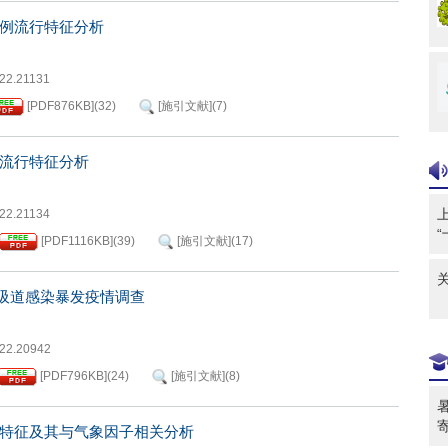
例流行特征分析
022.21131
[PDF
876KB
]
(
32
)
[施引文献]
(
7
)
流行特征分析
022.21134
[PDF
1116KB
]
(
39
)
[施引文献]
(
17
)
吸道感染暴发疫情调查
022.20942
[PDF
796KB
]
(
24
)
[施引文献]
(
8
)
特征及其与气象因子相关分析