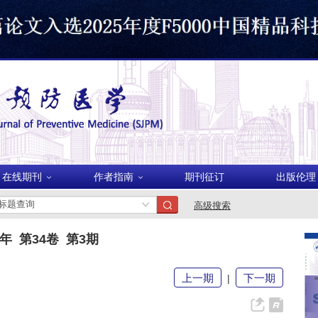
美国
在线期刊
作者指南
期刊征订
出版伦理
波兰
高级搜索
2年 第34卷 第3期
上一期
下一期
|