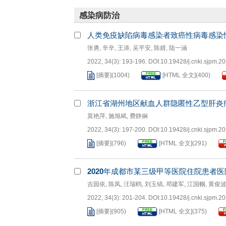
感染病防治
人类免疫缺陷病毒感染者致癌性病毒感染
张勇
,
辛辛
,
王涛
,
吴平安
,
陈婧
,
陆一涵
2022, 34(3): 193-196.
DOI:
10.19428/j.cnki.sjpm.2
[摘要]
(
1004
)
[HTML 全文]
(
400
)
浙江省湖州地区献血人群隐匿性乙型肝炎
莫艳萍
,
施旭斌
,
费静娴
2022, 34(3): 197-200.
DOI:
10.19428/j.cnki.sjpm.2
[摘要]
(
796
)
[HTML 全文]
(
291
)
2020
年成都市某三级甲等医院住院患者医
吉园依
,
陈凤
,
汪瑞鸥
,
刘玉镐
,
邓建军
,
江国帼
,
黄俊
2022, 34(3): 201-204.
DOI:
10.19428/j.cnki.sjpm.2
[摘要]
(
905
)
[HTML 全文]
(
375
)