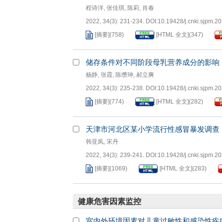
程诗洋
,
张佳琪
,
陈莉
,
肖春
2022, 34(3): 231-234.
DOI:
10.19428/j.cnki.sjpm.2
[摘要]
(
758
)
[HTML 全文]
(
347
)
储存条件对不同阶段母乳营养成分的影响
杨静
,
张霞
,
陈缵珅
,
郝立爽
2022, 34(3): 235-238.
DOI:
10.19428/j.cnki.sjpm.2
[摘要]
(
774
)
[HTML 全文]
(
282
)
天津市河北区某小学流行性感冒暴发调查
韩亚凤
,
宋丹
2022, 34(3): 239-241.
DOI:
10.19428/j.cnki.sjpm.2
[摘要]
(
1069
)
[HTML 全文]
(
283
)
健康危害因素监控
室内外环境因素对儿童过敏性和感染性疾