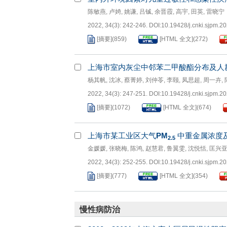
陈敏燕
,
卢婍
,
姚谦
,
吕铖
,
余晋霞
,
高宇
,
田英
,
雷晓宁
2022, 34(3): 242-246.
DOI:
10.19428/j.cnki.sjpm.2
[摘要]
(
859
)
[HTML 全文]
(
272
)
上海市室内灰尘中邻苯二甲酸酯分布及人
杨其帆
,
沈冰
,
蔡菁婷
,
刘仲苓
,
李颐
,
凤思超
,
周一卉
,
2022, 34(3): 247-251.
DOI:
10.19428/j.cnki.sjpm.2
[摘要]
(
1072
)
[HTML 全文]
(
674
)
上海市某工业区大气
PM
中重金属浓度
2.5
金媛媛
,
张晓梅
,
陈鸿
,
赵慧君
,
鲁翼雯
,
沈悦恬
,
匡兴
2022, 34(3): 252-255.
DOI:
10.19428/j.cnki.sjpm.2
[摘要]
(
777
)
[HTML 全文]
(
354
)
慢性病防治