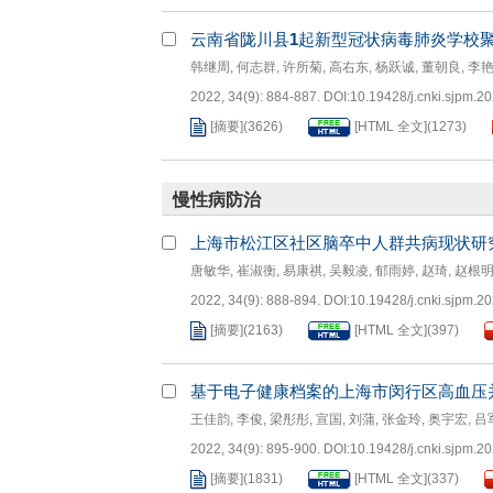
云南省陇川县
1
起新型冠状病毒肺炎学校
韩继周
,
何志群
,
许所菊
,
高右东
,
杨跃诚
,
董朝良
,
李
2022, 34(9): 884-887.
DOI:
10.19428/j.cnki.sjpm.2
[摘要]
(
3626
)
[HTML 全文]
(
1273
)
慢性病防治
上海市松江区社区脑卒中人群共病现状研
唐敏华
,
崔淑衡
,
易康祺
,
吴毅凌
,
郁雨婷
,
赵琦
,
赵根
2022, 34(9): 888-894.
DOI:
10.19428/j.cnki.sjpm.2
[摘要]
(
2163
)
[HTML 全文]
(
397
)
基于电子健康档案的上海市闵行区高血压
王佳韵
,
李俊
,
梁彤彤
,
宣国
,
刘蒲
,
张金玲
,
奥宇宏
,
吕
2022, 34(9): 895-900.
DOI:
10.19428/j.cnki.sjpm.2
[摘要]
(
1831
)
[HTML 全文]
(
337
)