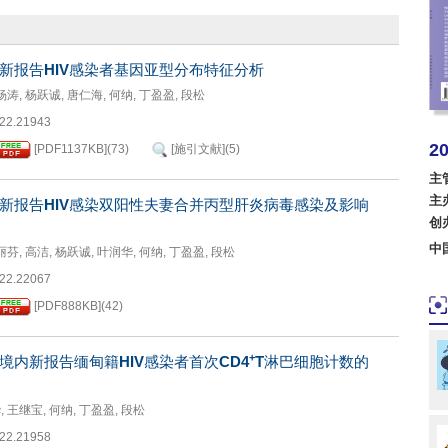
新报告
HIV
感染者基因亚型分布特征分析
杨涛
,
杨跃诚
,
唐仁海
,
何纳
,
丁盈盈
,
段松
022.21943
2
[PDF
1137KB
]
(
73
)
[施引文献]
(
5
)
美国
主
主
新报告
HIV
感染双阳性夫妻合并丙型肝炎病毒感染及影响
波兰
创
中
丽芬
,
高洁
,
杨跃诚
,
叶润华
,
何纳
,
丁盈盈
,
段松
022.22067
[PDF
888KB
]
(
42
)
+
境内新报告缅甸籍
HIV
感染者首次
CD4
T
淋巴细胞计数的
华
,
王继宝
,
何纳
,
丁盈盈
,
段松
022.21958