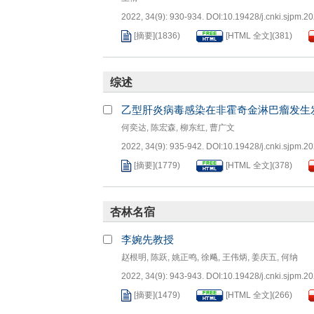
2022, 34(9): 930-934.
DOI:
10.19428/j.cnki.sjpm.2
[摘要]
(
1836
)
[HTML 全文]
(
381
)
综述
乙型肝炎病毒感染在非霍奇金淋巴瘤发生
何奕达
,
陈宏森
,
柳东红
,
曹广文
2022, 34(9): 935-942.
DOI:
10.19428/j.cnki.sjpm.2
[摘要]
(
1779
)
[HTML 全文]
(
378
)
杏林名宿
李婉先教授
赵根明
,
陈跃
,
姚正鸣
,
徐飚
,
王伟炳
,
姜庆五
,
何纳
2022, 34(9): 943-943.
DOI:
10.19428/j.cnki.sjpm.2
[摘要]
(
1479
)
[HTML 全文]
(
266
)