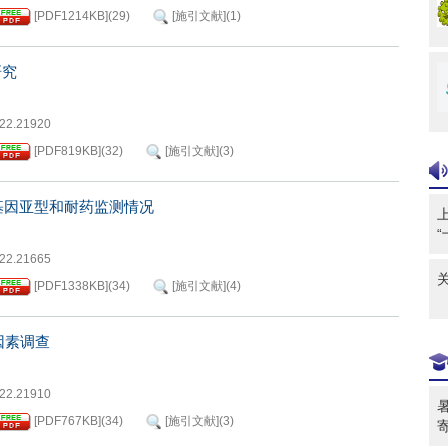
[PDF
1214KB
]
(
29
)
[施引文献]
(
1
)
研究
022.21920
[PDF
819KB
]
(
32
)
[施引文献]
(
3
)
基因亚型和耐药监测情况
022.21665
[PDF
1338KB
]
(
34
)
[施引文献]
(
4
)
因素调查
022.21910
[PDF
767KB
]
(
34
)
[施引文献]
(
3
)