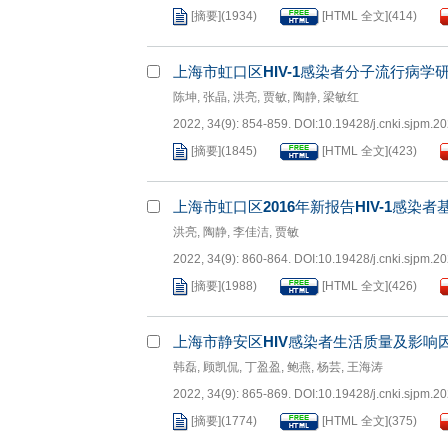
[摘要]
(
1934
)
[HTML 全文]
(
414
)
上海市虹口区
HIV-1
感染者分子流行病学
陈坤
,
张晶
,
洪亮
,
贾敏
,
陶静
,
梁敏红
2022, 34(9): 854-859.
DOI:
10.19428/j.cnki.sjpm.2
[摘要]
(
1845
)
[HTML 全文]
(
423
)
上海市虹口区
2016
年新报告
HIV-1
感染者
洪亮
,
陶静
,
李佳洁
,
贾敏
2022, 34(9): 860-864.
DOI:
10.19428/j.cnki.sjpm.2
[摘要]
(
1988
)
[HTML 全文]
(
426
)
上海市静安区
HIV
感染者生活质量及影响
韩磊
,
顾凯侃
,
丁盈盈
,
鲍燕
,
杨芸
,
王海涛
2022, 34(9): 865-869.
DOI:
10.19428/j.cnki.sjpm.2
[摘要]
(
1774
)
[HTML 全文]
(
375
)