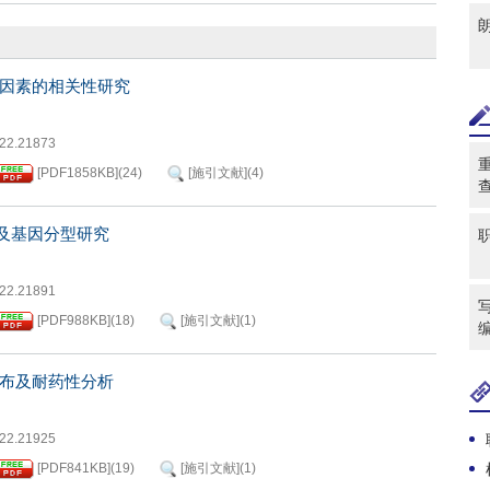
因素的相关性研究
022.21873
[PDF
1858KB
]
(
24
)
[施引文献]
(
4
)
及基因分型研究
022.21891
写
[PDF
988KB
]
(
18
)
[施引文献]
(
1
)
布及耐药性分析
022.21925
[PDF
841KB
]
(
19
)
[施引文献]
(
1
)