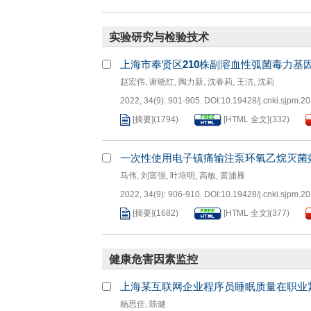
实验研究与检验技术
上海市奉贤区
210
株副溶血性弧菌毒力基
赵宏伟
,
谢晓红
,
陶力新
,
沈春莉
,
王洁
,
沈莉
2022, 34(9): 901-905.
DOI:
10.19428/j.cnki.sjpm.2
[摘要]
(
1794
)
[HTML 全文]
(
332
)
一次性使用电子镇痛输注泵环氧乙烷灭菌
马伟
,
刘富强
,
叶培明
,
高敏
,
黄浦雁
2022, 34(9): 906-910.
DOI:
10.19428/j.cnki.sjpm.2
[摘要]
(
1682
)
[HTML 全文]
(
377
)
健康危害因素监控
上海某互联网企业程序员睡眠质量在职业
杨思佳
,
陈健