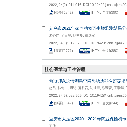
2022, 34(9): 911-916.
DOI:
10.19428/j.cnki.sjpm.2
[摘要]
(
1742
)
[HTML 全文]
(
390
)
义乌市
2021
年家养动物寄生蜱监测结果分
朱心红
,
吴因平
,
杨秀玲
,
董选军
2022, 34(9): 917-921.
DOI:
10.19428/j.cnki.sjpm.2
[摘要]
(
1776
)
[HTML 全文]
(
380
)
社会医学与卫生管理
新冠肺炎疫情期集中隔离场所非医护志愿
赵岳
,
林剑生
,
胡明
,
范君言
,
沈佳莹
,
陈宏森
,
王瑞华
,
2022, 34(9): 922-929.
DOI:
10.19428/j.cnki.sjpm.2
[摘要]
(
1847
)
[HTML 全文]
(
344
)
重庆市大足区
2020
—
2021
年商业保险机制
王倩