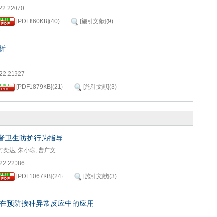
022.22070
[PDF
860KB
]
(
40
)
[施引文献]
(
9
)
析
022.21927
[PDF
1879KB
]
(
21
)
[施引文献]
(
3
)
者卫生防护行为指导
何奕达
,
朱小琼
,
曹广文
022.22086
[PDF
1067KB
]
(
24
)
[施引文献]
(
3
)
在预防接种异常反应中的应用