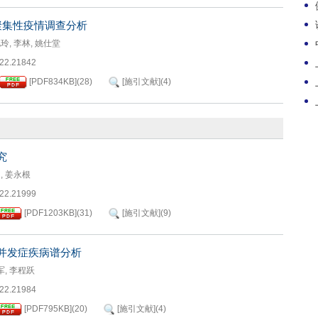
聚集性疫情调查分析
艳玲
,
李林
,
姚仕堂
022.21842
[PDF
834KB
]
(
28
)
[施引文献]
(
4
)
究
明
,
姜永根
022.21999
[PDF
1203KB
]
(
31
)
[施引文献]
(
9
)
并发症疾病谱分析
军
,
李程跃
022.21984
[PDF
795KB
]
(
20
)
[施引文献]
(
4
)