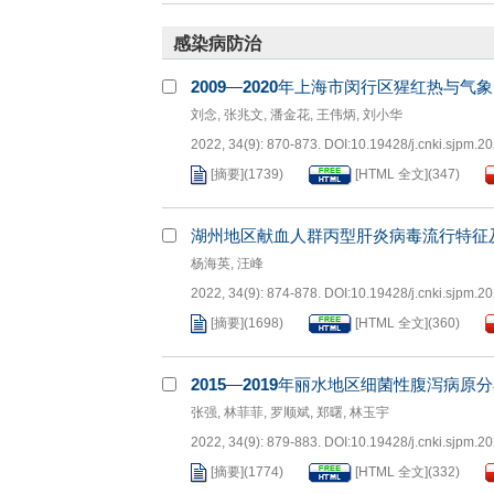
感染病防治
2009
—
2020
年上海市闵行区猩红热与气象
刘念
,
张兆文
,
潘金花
,
王伟炳
,
刘小华
2022, 34(9): 870-873.
DOI:
10.19428/j.cnki.sjpm.2
[摘要]
(
1739
)
[HTML 全文]
(
347
)
湖州地区献血人群丙型肝炎病毒流行特征
杨海英
,
汪峰
2022, 34(9): 874-878.
DOI:
10.19428/j.cnki.sjpm.2
[摘要]
(
1698
)
[HTML 全文]
(
360
)
2015
—
2019
年丽水地区细菌性腹泻病原分
张强
,
林菲菲
,
罗顺斌
,
郑曙
,
林玉宇
2022, 34(9): 879-883.
DOI:
10.19428/j.cnki.sjpm.2
[摘要]
(
1774
)
[HTML 全文]
(
332
)