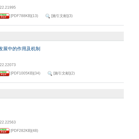
022.21995
[PDF
788KB
]
(
13
)
[施引文献]
(
3
)
发展中的作用及机制
022.22073
[PDF
1005KB
]
(
34
)
[施引文献]
(
2
)
022.22563
[PDF
282KB
]
(
48
)