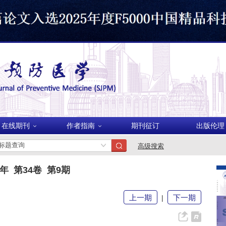
美国
在线期刊
作者指南
期刊征订
出版伦理
波兰
高级搜索
2年 第34卷 第9期
上一期
下一期
|