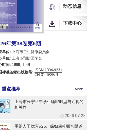
中国生物医学期刊引文数据库
动态信息
全球OA期刊索引（OAJ）
中国开放获取期刊数据库（COAJ）
下载中心
瑞典开放获取期刊数据库（DOAJ）
荷兰Scopus数据库
美国EBSCO数据库
美国化学文摘数据库（CA）
026年第38卷第6期
乌利希国际期刊指南（网络版）（Ulrich's Web）
管单位:
上海市卫生健康委员会
英国国际农业与生物科学研究中心数据库（CABI）
英国全球健康数据库（Global Health）
办单位:
上海市预防医学会
哥白尼索引期刊数据库（ICI World of Journals）
办时间:
1989, 月刊
日本科学技术振兴机构数据库（JST）
ISSN 1004-9231
国标准连续出版物号:
CN 31-1635/R
欧洲学术出版中心数据库（EuroPub）
亚洲科学引文索引（ASCI）
世界卫生组织西太平洋地区医学索引（WPRIM）
重点推荐
More +
上海市长宁区中学生睡眠时型与近视的
相关性
2026.07.23
重组人干扰素α2b、保妇康栓联合阴道