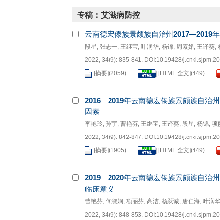
专稿：艾滋病防控
云南德宏傣族景颇族自治州
2017
—
2019
年
段星
,
张志一
,
王继宝
,
叶润华
,
杨锦
,
周素娟
,
王译葵
,
2022, 34(9): 835-841.
DOI:
10.19428/j.cnki.sjpm.2
[摘要]
(
2059
)
[HTML 全文]
(
449
)
2016
—
2019
年云南德宏傣族景颇族自治州
因素
李艳玲
,
孙宇
,
曹艳芬
,
王继宝
,
王译葵
,
段星
,
杨锦
,
项
2022, 34(9): 842-847.
DOI:
10.19428/j.cnki.sjpm.2
[摘要]
(
1905
)
[HTML 全文]
(
449
)
2019
—
2020
年云南德宏傣族景颇族自治州
临床意义
曹艳芬
,
何淑娴
,
项丽芬
,
高洁
,
杨跃诚
,
唐仁海
,
叶润
2022, 34(9): 848-853.
DOI:
10.19428/j.cnki.sjpm.2