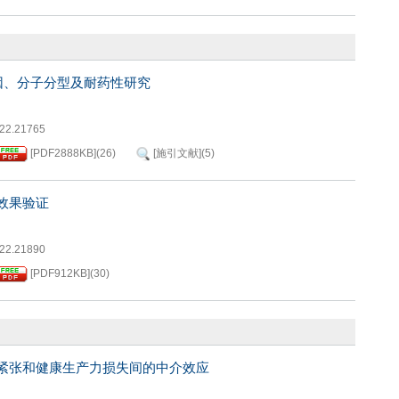
因、分子分型及耐药性研究
022.21765
[PDF
2888KB
]
(
26
)
[施引文献]
(
5
)
效果验证
022.21890
[PDF
912KB
]
(
30
)
紧张和健康生产力损失间的中介效应