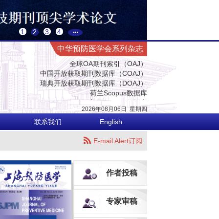
预防医学与卫生学高质量科技期刊
中国科技核心期刊（中国科技论文统计源期刊）
CACJ中国应用型核心期刊
1
2
3
4
中国科学评价研究中心（RCCSE）源期刊
中国生物医学期刊引文数据库
中华预防医学会系列杂志
全球OA期刊索引（OAJ）
中国开放获取期刊数据库（COAJ）
瑞典开放获取期刊数据库（DOAJ）
荷兰Scopus数据库
美国EBSCO数据库
美国化学文摘数据库（CA）
2026年08月06日
星期
四
乌利希国际期刊指南（网络版）（Ulrich's Web）
英国国际农业与生物科学研究中心数据库（CABI）
联系我们
English
英国全球健康数据库（Global Health）
哥白尼索引期刊数据库（ICI World of Journals）
E-mail Alert订阅
日本科学技术振兴机构数据库（JST）
欧洲学术出版中心数据库（EuroPub）
亚洲科学引文索引（ASCI）
作者投稿
世界卫生组织西太平洋地区医学索引（WPRIM）
预防医学与卫生学高质量科技期刊
中国科技核心期刊（中国科技论文统计源期刊）
专家审稿
CACJ中国应用型核心期刊
中国科学评价研究中心（RCCSE）源期刊